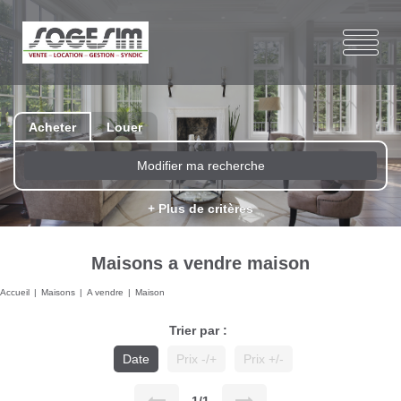
Acheter
Louer
Modifier ma recherche
+ Plus de critères
Maisons a vendre maison
Accueil
Maisons
A vendre
Maison
Trier par :
Date
Prix -/+
Prix +/-