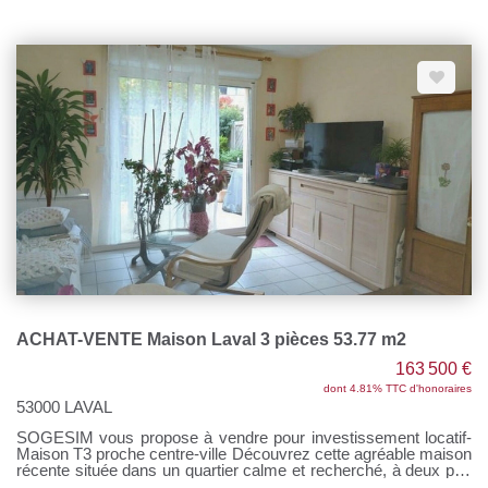
l'extérieur, un terrain d'environ 150 m² avec terrasse vous
permettra de profiter pleinement des beaux jours. Un véritable
atout : un double garage offrant un vaste espace de
stationnement et de rangement. Réf M312321 Pour tous
renseignements, contactez Sandrine DAVENEL au o7 67 94 90
67 Agent commercial (EI) RSAC n°103643730 Prix net vendeur
: 195000 euros Honoraires de négociation : 9750 euros (5%)
ACHAT-VENTE Maison Laval 3 pièces 53.77 m2
163 500 €
dont 4.81% TTC d'honoraires
53000 LAVAL
SOGESIM vous propose à vendre pour investissement locatif-
Maison T3 proche centre-ville Découvrez cette agréable maison
récente située dans un quartier calme et recherché, à deux pas
du centre-ville et de toutes les commodités. Elle se compose de