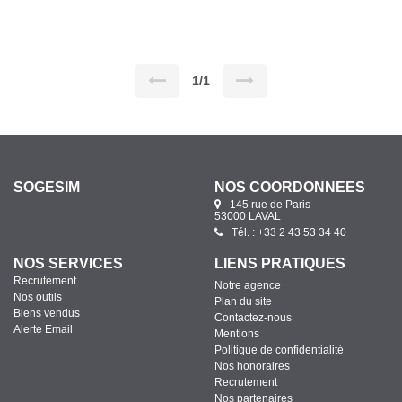
séjour, une chambre, une lingerie avec wc, au 2éme étage deux
chambres, 2 dressings, un bureau, une sdb et une sde avec wc,
au dernier étage une chambre avec dressing et sdb avec wc,
Grenier. Au rdc possibilité de créer un locatif ou un appartement
pour son adolescent. Vous serez séduit par l'histoire de cette
demeure. Bien rare et unique à la vente.
1/1
SOGESIM
NOS COORDONNÉES
145 rue de Paris
53000 LAVAL
Tél. : +33 2 43 53 34 40
NOS SERVICES
LIENS PRATIQUES
Recrutement
Notre agence
Nos outils
Plan du site
Biens vendus
Contactez-nous
Alerte Email
Mentions
Politique de confidentialité
Nos honoraires
Recrutement
Nos partenaires