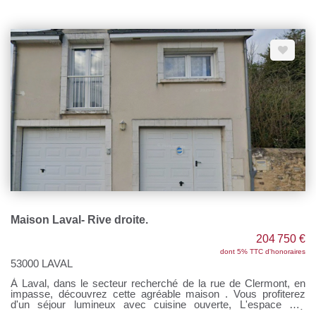
extérieur: petite dépendance, terrain de 212 m². Les
informations sur les risques auxquels ce bien est exposé sont
disponibles sur le site Géorisques : www.georisques.gouv.fr
Pour tous renseignements, contactez Sandrine DAVENEL au
o7 67 94 90 67 Agent commercial (EI) RSAC n°103643730
Maison Laval- Rive droite.
204 750 €
dont 5% TTC d'honoraires
53000 LAVAL
À Laval, dans le secteur recherché de la rue de Clermont, en
impasse, découvrez cette agréable maison . Vous profiterez
d'un séjour lumineux avec cuisine ouverte, L'espace nuit
comprend deux chambres ainsi qu'une salle de bains. À