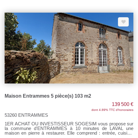
immobilier. - Maison principale : 257 m² Cuisine de 31.50 m² 7
chambres 1 salle d'eau + 1 salle de bains Double salon de 40
m² Pierre, parquets, hauteur sous plafond Garage Travaux à
prévoir ! - Maison annexe plain pied: 67 m² 2 chambres Pièce
de vie Terrain : 860 m² Plusieurs possibilités d'aménagement
Prix net vendeur 240 000 euros Honoraires de négociation :
9600 € Pour tous renseignements, contactez Sandrine
DAVENEL au o7 67 94 90 67 Agent commercial (EI) RSAC
n°103643730 Nous vous accompagnons dans tous vos projets
immobiliers : achat, estimation, vente, location, syndic de
copropriété et gestion locative. Notre réseau de 7 agences
intervient sur un large secteur qui s'étend sur tout le
département de la Mayenne (53), le nord du Maine et Loire (49)
et l'est de l'Ille et Vilaine (35).
Maison Entrammes 5 pièce(s) 103 m2
139 500 €
dont 4.89% TTC d'honoraires
53260 ENTRAMMES
1ER ACHAT OU INVESTISSEUR SOGESIM vous propose sur
la commune d'ENTRAMMES à 10 minutes de LAVAL une
maison en pierre à restaurer. Elle comprend : entrée, cuisine,
salon séjour, lingerie. A l'étage : 3 chambres, salle de bains. En