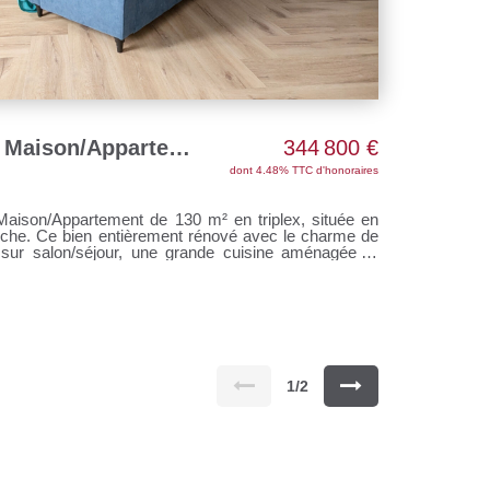
ACHAT-VENTE LAVAL Maison/Appartement hyper centre
344 800 €
dont 4.48% TTC d'honoraires
son/Appartement de 130 m² en triplex, située en
uche. Ce bien entièrement rénové avec le charme de
 sur salon/séjour, une grande cuisine aménagée et
ambre, une salle d'eau, un wc. A l'étage : un palier
une avec dressing), une salle de bains, un wc. AU
n studio indépendant de 27
 Chauffage individuel au gaz de ville Réf M311229
rix hors honoraires : 330 000 euros Pour tous
AVENEL au o7 67 94 90 67 Agent commercial
1/2