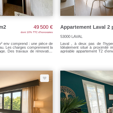
 m2
49 500 €
dont 10% TTC d'honoraires
53000 LAVAL
prend : une pièce de
Laval , à deux pas de l'hype
Idéalement situé à proximité i
age. Des travaux de rénovation
agréable appartement T2 d'envi
face à la Mayenne. Il se compose d'une entrée sur séjour lumineux, d'une cuisine
séparée, aménagée et équipée, d
profiterez également d'une plac
ville. Pour tous renseigneme
Agent commercial (EI) RSAC n