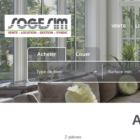
VENTE
L
Acheter
Louer
Type de bien
A
2 pièces