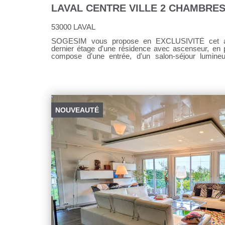
53000 LAVAL
SOGESIM vous propose en EXCLUSIVITÉ cet agr
dernier étage d'une résidence avec ascenseur, en plein
compose d'une entrée, d'un salon-séjour lumine
terrasse de 24 m², offrant une vue dégagée sur la
salle de bains avec douche et baignoire, ainsi que
bénéficierez également d'un garage et d'une cave, des
découvrir sans tarder ! Coup de coeur assuré. La copropriété se compose de 36 lots
principaux. Charges annuelles : 3 430 €. Les informations sur les risques auxquels
ce bien est exposé sont disponibles sur le site Géor
NOUVEAUTÉ