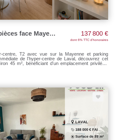
Appartement Laval 2 pièces face Mayenne, avec Parking privatif
137 800 €
dont 6% TTC d'honoraires
r-centre, T2 avec vue sur la Mayenne et parking
mmédiate de l'hyper-centre de Laval, découvrez cet
ron 45 m², bénéficiant d'un emplacement privilégié
'une chambre , ainsi que d'une salle d'eau. Vous
e de parking privative, un véritable atout en centre-
nts, contactez Sandrine DAVENEL au o7 67 94 90 67
°103643730