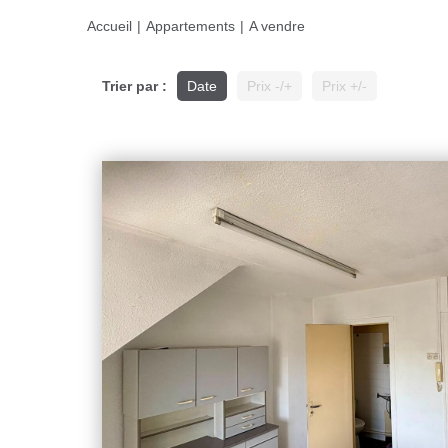
Accueil
Appartements
A vendre
Trier par :
Date
Prix -/+
Prix +/-