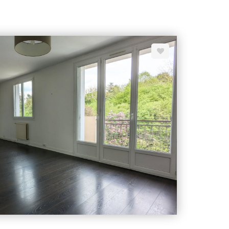
lement d'une grande chambre avec dressing, avec
ement une seconde chambre selon vos besoins. Une
nderie complètent l'ensemble. Rénovation soignée,
u centre-ville. Pas de procédure en cours. 8 lots de
 Charges de copropriété annuelles : 932 euros
actez Sandrine DAVENEL au o7 67 94 90 67 Agent
43730