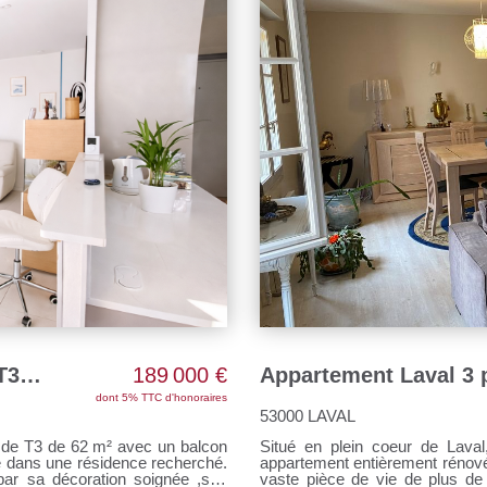
 Nombreux rangements Beaux
le, un couple ou toute personne
r prisé de Laval. (2 photos ont
u des pièces meublées) Si le
ifier une visite et découvrir tout
gouv.fr
ACHAT/VENTE Appartement LAVAL T3 avec balcon
189 000 €
Appartement Laval 3 
dont 5% TTC d'honoraires
53000 LAVAL
Situé en plein coeur de Laval
appartement entièrement rénové 
ar sa décoration soignée ,son
vaste pièce de vie de plus d