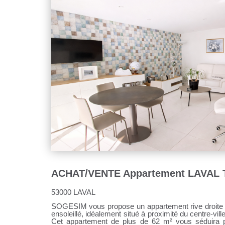
m² habitables Garage fermé Cave Ascenseur
volumes DPE D Une belle opportunité pour une famil
recherchant un appartement spacieux dans un secteu
été modifiées avec l'IA afin de vous donner un aperç
logement suscite votre intérêt, contactez-moi pour plan
son potentiel. Sandrine DAVENEL au o7 67 94 90 67 Agent commercial (EI) RSAC
n°103643730 Les informations sur les risques auxquels ce bien est exposé sont
disponibles sur le site Géorisques : www.georisques.
53000 LAVAL
SOGESIM vous propose un appartement rive droite de T3 de 62 m² avec un balcon
ensoleillé, idéalement situé à proximité du centre-ville dans une résidence recherché.
Cet appartement de plus de 62 m² vous séduira p