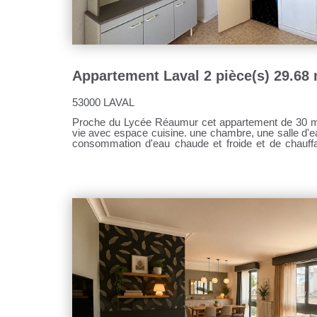
Appartement Laval 2 pièce(s) 29.68
53000 LAVAL
Proche du Lycée Réaumur cet appartement de 30 m² env com
vie avec espace cuisine. une chambre, une salle d'eau. Les charges comprennent la
consommation d'eau chaude et froide et de chauff
sont à prévoir. Pour tous renseignements, contactez Sandrine DAVENEL au o7 67 94
90 67 Agent commercial (EI) RSAC n°103643730