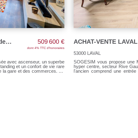
ACHAT-VENTE LAVAL Appartement de 180 m² QUARTIER GARE
509 600 €
dont 4% TTC d'honoraires
53000 LAVAL
SOGESIM vous propose une Mai
anding et un confort de vie rare
hyper centre, secteur Rive Ga
l'ancien comprend une entrée
équipée, un dégagement, une ch
desservant 3 chambres (dont 
din et terrasse , une
dernier étage : une pièce, un grenier Une cour LE PLUS u
lacards, une 1ère chambre, une
m² Le tout sur un terrain de 157 m²
e : un hall avec un
Le prix indiqué comprend les honoraires à la charge de l'acquéreur dont 4.48 %, soit
un prix de 344 800 euros. P
ur les amateurs de grands crus.,
renseignements, contactez Sandrine D
 dressing, une salle de bains
(EI) RSAC n°103643730
pplémentaires : Un grand garage
ne cave indépendante. Pas de
t 12 d'habitations Charges de
08 Pour tous renseignements,
AC