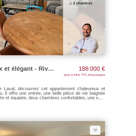
Appartement lumineux et élégant - Rive Gauche de Laval
188 000 €
dont 4.44% TTC d'honoraires
e Laval, découvrez cet appartement chaleureux et
baignée
ée et équipée, deux chambres confortables, une salle
 Son emplacement privilégié, sa
é en font une excellente opportunité pour un premier
mpose ! La copropriété
es annuelles sont de 1300 € Les informations
 est exposé sont disponibles sur le site Géorisques :