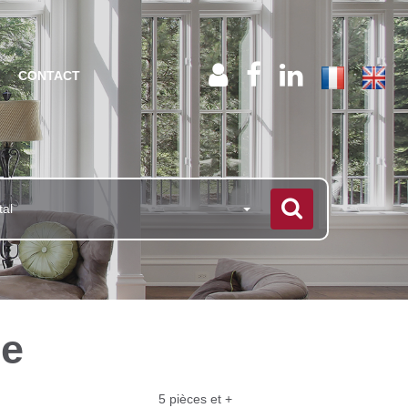
CONTACT
tal
re
5 pièces et +