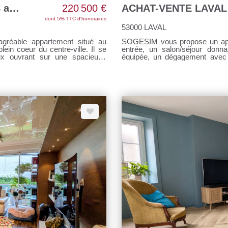
LAVAL CENTRE VILLE 2 CHAMBRES avec terrasse
220 500 €
ACHAT-VENTE LAVAL 
dont 5% TTC d'honoraires
53000 LAVAL
éable appartement situé au
SOGESIM vous propose un appartement proche du centre ville comprenant : Une
 coeur du centre-ville. Il se
entrée, un salon/séjour don
ux ouvrant sur une spacieuse
équipée, un dégagement avec 
 ville, de deux chambres, d'une
Cave. Place parking extérieur.
 d'un WC indépendant. Vous
71 lots dont 20 d'habitations, les
 atouts rares en centre-ville. À
entretien des parties commun
photos meublés sont aménagées
Pour tous renseignements, cont
isques : www.georisques.gouv.fr
commercial (EI) RSAC n°1036