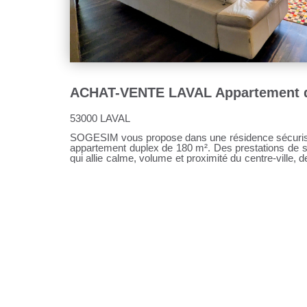
53000 LAVAL
SOGESIM vous propose dans une résidence sécurisée avec ascenseur, un superbe
appartement duplex de 180 m². Des prestations de st
qui allie calme, volume et proximité du centre-ville, de la gare et des commerces. Un
jardin privatif arboré et une terrasse de 107 m² idéal pour profiter des beaux jours ,
Découvrez ce superbe appartement se composant au rez-de-chaussée : d'un hall
d'entrée avec placard, un séjour avec accès direct sur un jar
cuisine aménagée et équipée, un dégagement avec p
2ème chambre avec dressing, une salle d'eau, un wc. A l'étag
dégagement et placards, un vaste salon/séjour lumineux donnant aussi sur un grand
balcon, une cave à vin intégrée à l'appartement, po
une 3ème chambre, une 4ème chambre avec un grand
(baignoire balnéo et douche), un wc. Les atouts su
fermé, Deux places de parking en sous-sol, U
procédure en cours 36 lots de copropriété, don
copropriété annuelles : 3900 euros (comprenant eau, entretien des parties
communes et extérieurs, ascenseur) Réf : M3116
contactez Sandrine DAVENEL au o7 67 94 90 67 Agent commercial (EI) RS