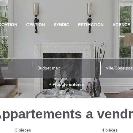
OCATION
GESTION
SYNDIC
ESTIMATION
AGENCE
Ville/Code pos
+ Plus de critères
ppartements a vend
3 pièces
4 pièces