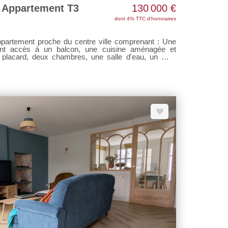
Appartement T3
130 000 €
dont 4% TTC d'honoraires
nant accès à un balcon, une cuisine aménagée et
placard, deux chambres, une salle d'eau, un WC.
 Pas de procédure en cours. La copropriété comprend
 charges annuelles sont de 930 € (eau froide,
es et extérieurs). Réf M311676 La suggestion des
 avec l'IA. Les photos non meublées sont d'origine
actez Sandrine DAVENEL au o7 67 94 90 67 Agent
43730