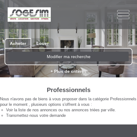
Acheter
Louer
Modifier ma recherche
+ Plus de critères
Professionnels
Nous n'avons pas de biens à vous proposer dans la catégorie Professionnels
pour le moment , plusieurs options s'offrent à vous :
Voir
la liste de nos annonces
ou
nos annonces triées par ville.
Transmettez-nous votre demande