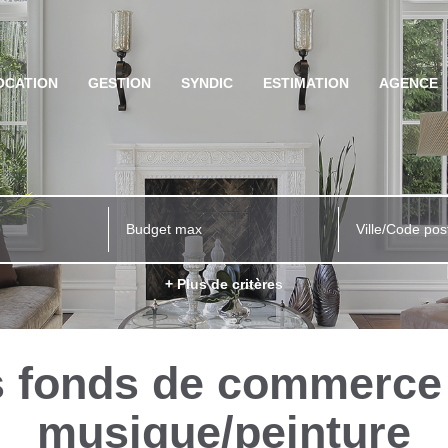
OCATION
GESTION
SYNDIC
ESTIMATION
AGENCE
Ville/Code pos
+ Plus de critères
 fonds de commerce s
musique/peinture