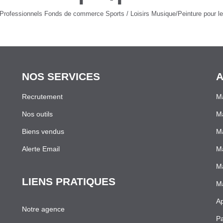
Professionnels Fonds de commerce Sports / Loisirs Musique/Peinture pour le 
NOS SERVICES
A
Recrutement
Ma
Nos outils
M
Biens vendus
Ma
Alerte Email
Ma
Ma
LIENS PRATIQUES
Ma
Ap
Notre agence
Pa