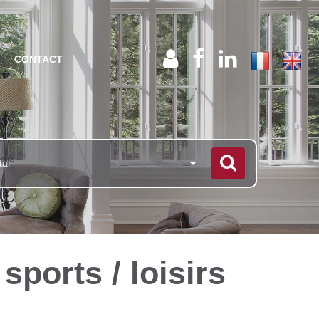
CONTACT
tal
ports / loisirs