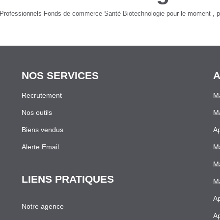
Professionnels Fonds de commerce Santé Biotechnologie pour le moment , plu
NOS SERVICES
A
Recrutement
M
Nos outils
M
Biens vendus
Ap
Alerte Email
Ma
Ma
LIENS PRATIQUES
Ma
Ap
Notre agence
Ap