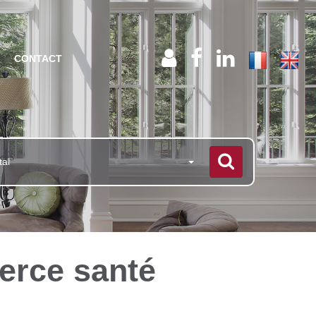
CONTACT
tal
erce santé