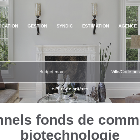
OCATION
GESTION
SYNDIC
ESTIMATION
AGENCE
Ville/Code pos
+ Plus de critères
nnels fonds de comm
biotechnologie