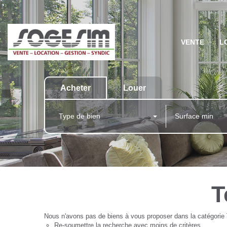
VENTE
L
Acheter
Louer
Type de bien
T
Nous n'avons pas de biens à vous proposer dans la catégorie T
Re-soumettre la recherche avec moins de critères.