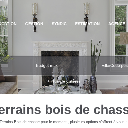
OCATION
GESTION
SYNDIC
ESTIMATION
AGENCE
Ville/Code pos
+ Plus de critères
errains bois de chas
errains Bois de chasse pour le moment , plusieurs options s'offrent à vous :