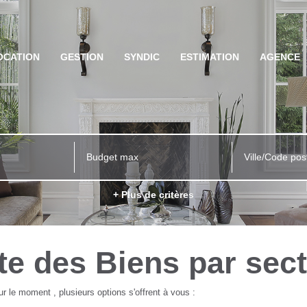
OCATION
GESTION
SYNDIC
ESTIMATION
AGENCE
Ville/Code pos
+ Plus de critères
te des Biens par sec
 le moment , plusieurs options s'offrent à vous :