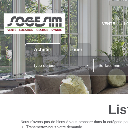
VENTE
L
Acheter
Louer
Type de bien
Lis
Nous n'avons pas de biens à vous proposer dans la catégorie pour
Transmettez-nous votre demande