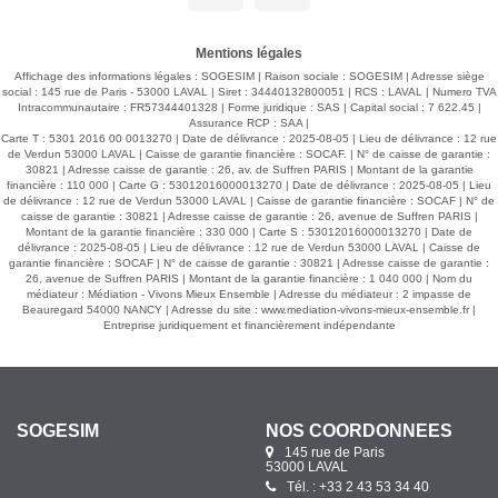
rendez-vous sur notre site, cliquer sur l'onglet "Dossier de
candidature" afin de nous transmettre votre dossier par mail.
Mentions légales
Affichage des informations légales : SOGESIM | Raison sociale : SOGESIM | Adresse siège
social : 145 rue de Paris - 53000 LAVAL | Siret : 34440132800051 | RCS : LAVAL | Numero TVA
Intracommunautaire : FR57344401328 | Forme juridique : SAS | Capital social : 7 622.45 |
Assurance RCP : SAA |
Carte T : 5301 2016 00 0013270 | Date de délivrance : 2025-08-05 | Lieu de délivrance : 12 rue
de Verdun 53000 LAVAL | Caisse de garantie financière : SOCAF. | N° de caisse de garantie :
30821 | Adresse caisse de garantie : 26, av. de Suffren PARIS | Montant de la garantie
financière : 110 000 | Carte G : 53012016000013270 | Date de délivrance : 2025-08-05 | Lieu
de délivrance : 12 rue de Verdun 53000 LAVAL | Caisse de garantie financière : SOCAF | N° de
caisse de garantie : 30821 | Adresse caisse de garantie : 26, avenue de Suffren PARIS |
Montant de la garantie financière : 330 000 | Carte S : 53012016000013270 | Date de
délivrance : 2025-08-05 | Lieu de délivrance : 12 rue de Verdun 53000 LAVAL | Caisse de
garantie financière : SOCAF | N° de caisse de garantie : 30821 | Adresse caisse de garantie :
26, avenue de Suffren PARIS | Montant de la garantie financière : 1 040 000 | Nom du
médiateur : Médiation - Vivons Mieux Ensemble | Adresse du médiateur : 2 impasse de
Beauregard 54000 NANCY | Adresse du site :
www.mediation-vivons-mieux-ensemble.fr
|
Entreprise juridiquement et financièrement indépendante
SOGESIM
NOS COORDONNÉES
145 rue de Paris
53000 LAVAL
Tél. : +33 2 43 53 34 40