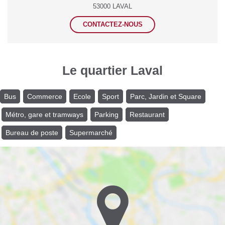
53000 LAVAL
CONTACTEZ-NOUS
Le quartier Laval
Bus
Commerce
Ecole
Sport
Parc, Jardin et Square
Métro, gare et tramways
Parking
Restaurant
Bureau de poste
Supermarché