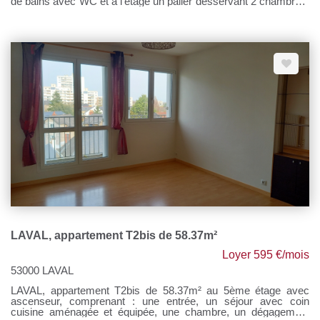
de bains avec WC et à l'étage un palier desservant 2 chambres.
Chauffage individuel électrique. Loyer : 440 € Prov/charges : 30
€ Honoraires à la charge du locataire : 440 € TTC. Si vous
souhaitez visiter, rendez-vous sur notre site, cliquer sur l'onglet
"Dossier de candidature" afin de nous transmettre votre dossier
par mail.
LAVAL, appartement T2bis de 58.37m²
Loyer 595 €/mois
53000 LAVAL
LAVAL, appartement T2bis de 58.37m² au 5ème étage avec
ascenseur, comprenant : une entrée, un séjour avec coin
cuisine aménagée et équipée, une chambre, un dégagement