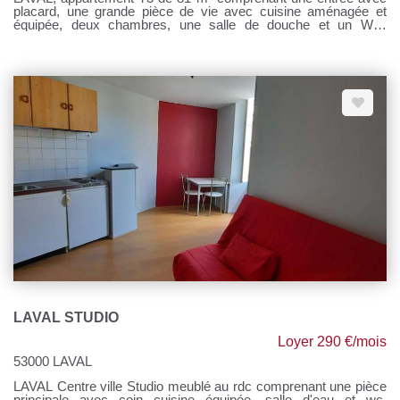
placard, une grande pièce de vie avec cuisine aménagée et
équipée, deux chambres, une salle de douche et un WC.
Chauffage collectif gaz de ville Loyer : 635 € Provisions sur
charges : 190 € Honoraires de location : 635 € TTC Si vous
souhaitez visiter, rendez-vous sur notre site, cliquer sur l'onglet
"Dossier de candidature" afin de nous transmettre votre dossier
par mail.
LAVAL STUDIO
Loyer 290 €/mois
53000 LAVAL
LAVAL Centre ville Studio meublé au rdc comprenant une pièce
principale avec coin cuisine équipée, salle d'eau et wc.