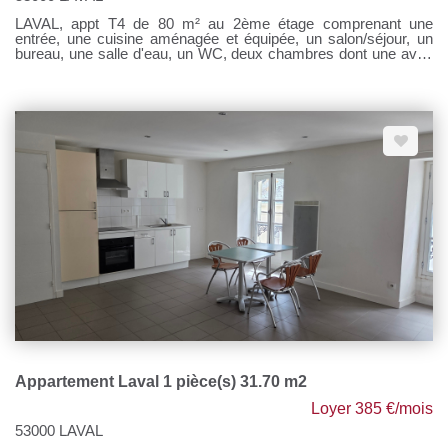
LAVAL, appt T4 de 80 m² au 2ème étage comprenant une
entrée, une cuisine aménagée et équipée, un salon/séjour, un
bureau, une salle d'eau, un WC, deux chambres dont une avec
dressing. Une terrasse privative. Chauffage individuel gaz de
ville Loyer : 670 € Prov/charges : 50 € Honoraires à la charge du
locataire : 670 € TTC Si vous souhaitez visiter, rendez-vous sur
notre site, cliquer sur l'onglet "Dossier de candidature" afin de
nous transmettre votre dossier par mail.
Appartement Laval 1 pièce(s) 31.70 m2
Loyer 385 €/mois
53000 LAVAL