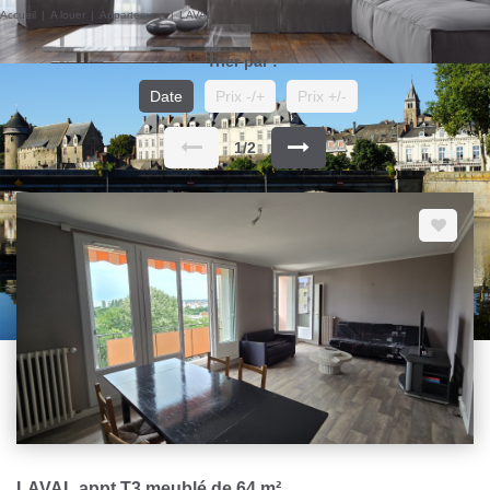
Accueil
A louer
Appartement
LAVAL
Trier par :
Date
Prix -/+
Prix +/-
1/2
LAVAL appt T3 meublé de 64 m²