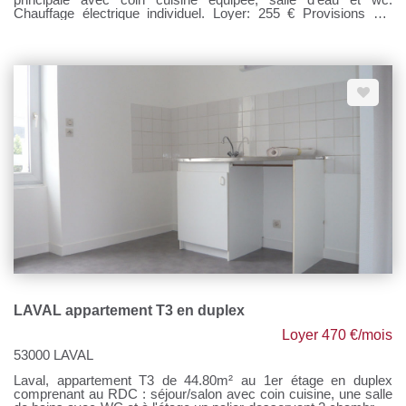
Chauffage électrique individuel. Loyer: 255 € Provisions sur
charges : 35 € Honoraires à la charge du locataire: 177.87 €
TTC Si vous souhaitez visiter, rendez-vous sur notre site,
cliquer sur l'onglet "Dossier de candidature" afin de nous
transmettre votre dossier par mail.
LAVAL appartement T3 en duplex
Loyer 470 €/mois
53000 LAVAL
Laval, appartement T3 de 44.80m² au 1er étage en duplex
comprenant au RDC : séjour/salon avec coin cuisine, une salle