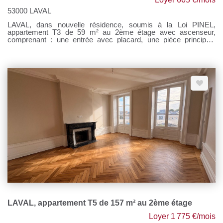
53000 LAVAL
LAVAL, dans nouvelle résidence, soumis à la Loi PINEL,
appartement T3 de 59 m² au 2ème étage avec ascenseur,
comprenant : une entrée avec placard, une pièce principale
avec coin cuisine aménagé et équipé donnant sur un balcon,
deux chambres, une salle d'eau avec WC. Logement soumis
aux conditions Loi PINEL. Une place de parking privative et un
local à vélo collectif. Chauffage gaz de ville individuel. Loyer :
605 € Provisions sur charges : 60 € Honoraires à la charges du
locataire : 605 € TTC Si vous souhaitez visiter, rendez-vous sur
notre site, cliquer sur l'onglet "Dossier de candidature" afin de
nous transmettre votre dossier par mail.
LAVAL, appartement T5 de 157 m² au 2ème étage
Loyer 1 775 €/mois