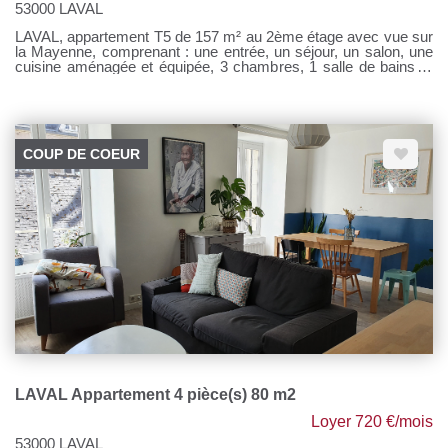
53000 LAVAL
LAVAL, appartement T5 de 157 m² au 2ème étage avec vue sur
la Mayenne, comprenant : une entrée, un séjour, un salon, une
cuisine aménagée et équipée, 3 chambres, 1 salle de bains, 1
salle de douche, 1 lingerie et 2 WC. Chauffage collectif gaz de
ville. Loyer : 1000 € Provisions sur charges : 375 € Honoraires à
la charge du locataire : 1400 € TTC Si vous souhaitez visiter,
rendez-vous sur notre site, cliquer sur l'onglet "Dossier de
candidature" afin de nous transmettre votre dossier par mail.
COUP DE COEUR
LAVAL Appartement 4 pièce(s) 80 m2
Loyer 720 €/mois
53000 LAVAL