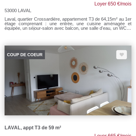
Loyer 650 €/mois
53000 LAVAL
Laval, quartier Crossardière, appartement T3 de 64,15m² au 1er
étage comprenant : une entrée, une cuisine aménagée et
équipée, un séjour-salon avec balcon, une salle d'eau, un WC et
deux chambres dont une avec placards. Une cave et une place
de parking. Chauffage collectif gaz de ville Loyer : 500 €
Prov/charges : 150 € Honoraires à la charge du locataire : 500 €
TTC Si vous souhaitez visiter, rendez-vous sur notre site,
cliquer sur l'onglet "Dossier de candidature" afin de nous
COUP DE COEUR
transmettre votre dossier par mail.
LAVAL, appt T3 de 59 m²
Loyer 665 €/mois