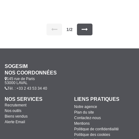
avec placard, une salle de bains avec WC et une pièce annexe.
Une cave privative. Chauffage gaz de ville collectif. Loyer : 445
€ Provisions sur charges : 150€ Honoraires à la charge du
locataire : 445 € TTC. Si vous souhaitez visiter, rendez-vous sur
notre site, cliquer sur l'onglet "Dossier de candidature" afin de
nous transmettre votre dossier par mail.
1/2
SOGESIM
NOS COORDONNÉES
145 rue de Paris
53000 LAVAL
Tél. : +33 2 43 53 34 40
NOS SERVICES
LIENS PRATIQUES
Recrutement
Notre agence
Nos outils
Plan du site
Biens vendus
Contactez-nous
Alerte Email
Mentions
Politique de confidentialité
Politique des cookies