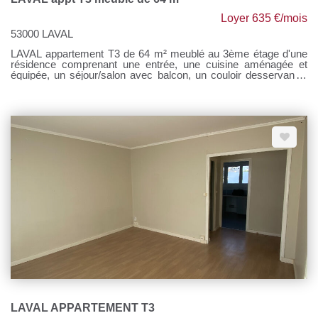
Loyer 635 €/mois
53000 LAVAL
LAVAL appartement T3 de 64 m² meublé au 3ème étage d'une
résidence comprenant une entrée, une cuisine aménagée et
équipée, un séjour/salon avec balcon, un couloir desservant 2
chambres, une salle d'eau et un WC. Parking devant la
résidence. Chauffage collectif gaz de ville. Loyer : 520 €
Provisions sur charges : 115 € Honoraires à la charges du
locataire 520 € TTC Si vous souhaitez visiter, rendez-vous sur
notre site, cliquer sur l'onglet "Dossier de candidature" afin de
nous transmettre votre dossier par mail.
LAVAL APPARTEMENT T3