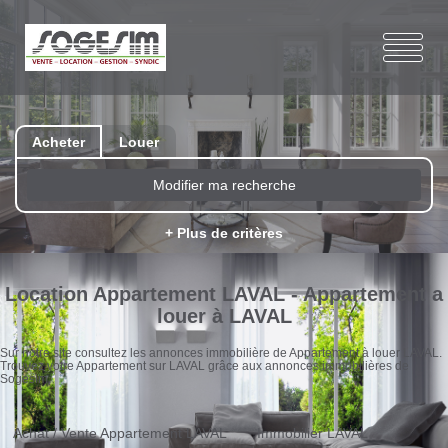
Acheter
Louer
Modifier ma recherche
+ Plus de critères
Location Appartement LAVAL - Appartement a
louer à LAVAL
Sur notre site consultez les annonces immobilière de Appartement à louer LAVAL.
Trouvez votre Appartement sur LAVAL grâce aux annonces immobilières de
Sogesim.
Achat / Vente Appartement LAVAL
Immobilier LAVAL