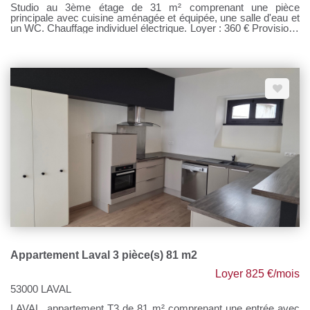
Studio au 3ème étage de 31 m² comprenant une pièce
principale avec cuisine aménagée et équipée, une salle d'eau et
un WC. Chauffage individuel électrique. Loyer : 360 € Provisions
sur charges : 25 € Honoraires à la charge du locataire : 348.70 €
TTC Si vous souhaitez visiter, rendez-vous sur notre site,
cliquer sur l'onglet "Dossier de candidature" afin de nous
transmettre votre dossier par mail.
Appartement Laval 3 pièce(s) 81 m2
Loyer 825 €/mois
53000 LAVAL
LAVAL, appartement T3 de 81 m² comprenant une entrée avec