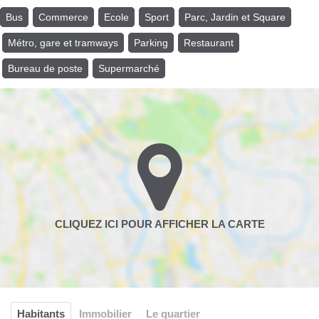
Bus
Commerce
Ecole
Sport
Parc, Jardin et Square
Métro, gare et tramways
Parking
Restaurant
Bureau de poste
Supermarché
Habitants
Immobilier
Le quartier