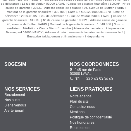
de délivrance : 12 rue de Verdun 53000 LAVAL | Caisse de garantie financière : SOCAF | N° de
caisse de garantie : 30821 | Adresse caisse de garantie : 26, avenue de Suffren PARIS |
Montant de la garantie financière : 330 000 | Carte S : 53012016000013270 | Date de
délivrance : 2025-08-05 | Lieu de délivrance : 12 rue de Verdun 53000 LAVAL | Caisse de
garantie financière : SOCAF | N° de caisse de garantie : 30821 | Adresse caisse de garantie :
26, avenue de Suffren PARIS | Montant de la garantie financière : 1 040 000 | Nom du
médiateur : Médiation - Vivons Mieux Ensemble | Adresse du médiateur : 2 impasse de
Beauregard 54000 NANCY | Adresse du site :
www.mediation-vivons-mieux-ensemble.fr
|
Entreprise juridiquement et financièrement indépendante
SOGESIM
NOS COORDONNÉES
145 rue de Paris
53000 LAVAL
Tél. : +33 2 43 53 34 40
NOS SERVICES
LIENS PRATIQUES
Recrutement
Notre agence
Nos outils
Plan du site
Biens vendus
Contactez-nous
Alerte Email
Mentions
Politique de confidentialité
Nos honoraires
Recrutement