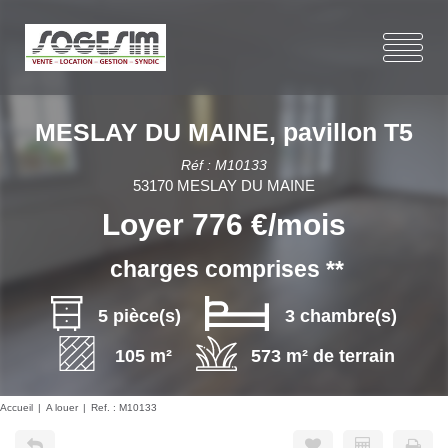
MESLAY DU MAINE, pavillon T5
Réf : M10133
53170 MESLAY DU MAINE
Loyer 776 €/mois
charges comprises **
5 pièce(s)
3 chambre(s)
105 m²
573 m² de terrain
Accueil
A louer
Ref. : M10133