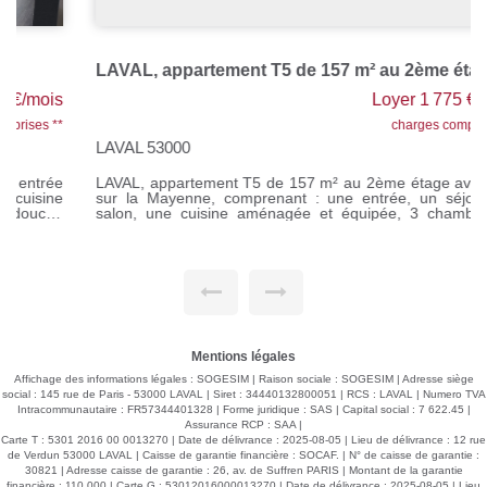
LAVAL, appartement T5 de 157 m² au 2ème étage
Loyer 1 775 €/mois
charges comprises **
LAVAL 53000
LAVAL, appartement T5 de 157 m² au 2ème étage avec vue
sur la Mayenne, comprenant : une entrée, un séjour, un
salon, une cuisine aménagée et équipée, 3 chambres, 1
salle de bains, 1 salle de douche, 1 lingerie et 2 WC.
Chauffage collectif gaz de ville. Loyer : 1000 € Provisions sur
charges : 375 € Honoraires à la charge du locataire : 1400 €
TTC Si vous souhaitez visiter, rendez-vous sur notre site,
cliquer sur l'onglet "Dossier de candidature" afin de nous
transmettre votre dossier par mail.
Mentions légales
Affichage des informations légales : SOGESIM | Raison sociale : SOGESIM | Adresse siège
social : 145 rue de Paris - 53000 LAVAL | Siret : 34440132800051 | RCS : LAVAL | Numero TVA
Intracommunautaire : FR57344401328 | Forme juridique : SAS | Capital social : 7 622.45 |
Assurance RCP : SAA |
Carte T : 5301 2016 00 0013270 | Date de délivrance : 2025-08-05 | Lieu de délivrance : 12 rue
de Verdun 53000 LAVAL | Caisse de garantie financière : SOCAF. | N° de caisse de garantie :
30821 | Adresse caisse de garantie : 26, av. de Suffren PARIS | Montant de la garantie
financière : 110 000 | Carte G : 53012016000013270 | Date de délivrance : 2025-08-05 | Lieu