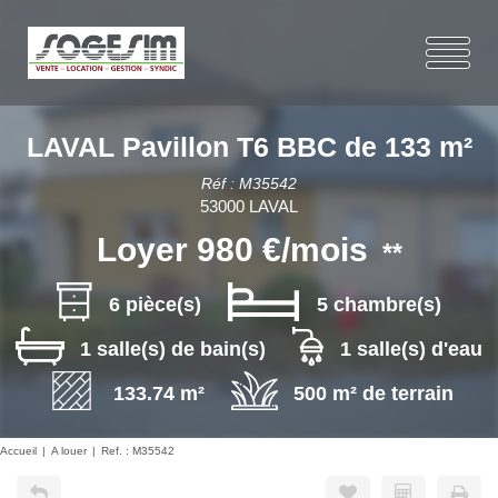
LAVAL Pavillon T6 BBC de 133 m²
Réf : M35542
53000 LAVAL
Loyer 980 €/mois
**
6 pièce(s)
5 chambre(s)
1 salle(s) de bain(s)
1 salle(s) d'eau
133.74 m²
500 m² de terrain
Accueil
A louer
Ref. : M35542