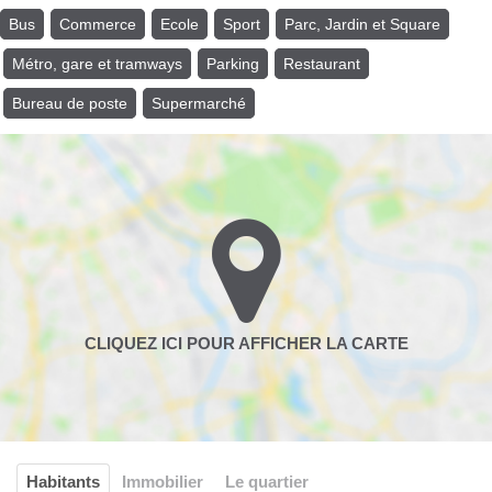
Bus
Commerce
Ecole
Sport
Parc, Jardin et Square
Métro, gare et tramways
Parking
Restaurant
Bureau de poste
Supermarché
Habitants
Immobilier
Le quartier