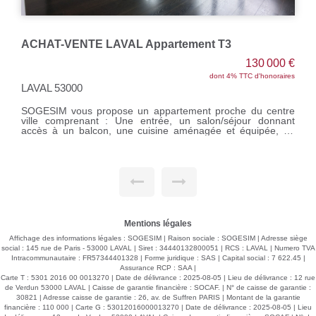
ACHAT-VENTE LAVAL Appartement T3
130 000 €
dont 4% TTC d'honoraires
LAVAL 53000
SOGESIM vous propose un appartement proche du centre
ville comprenant : Une entrée, un salon/séjour donnant
accès à un balcon, une cuisine aménagée et équipée, un
dégagement avec placard, deux chambres, une salle d'eau,
un WC. Cave. Place parking extérieur. Pas de procédure en
cours. La copropriété comprend 71 lots dont 20
d'habitations, les charges annuelles sont de 930 € (eau
froide, entretien des parties communes et extérieurs). Réf
M311676 La suggestion des photos meublés sont
aménagées avec l'IA. Les photos non meublées sont
d'origine Pour tous renseignements, contactez Sandrine
DAVENEL au o7 67 94 90 67 Agent commercial (EI) RSAC
Mentions légales
n°103643730
Affichage des informations légales : SOGESIM | Raison sociale : SOGESIM | Adresse siège
social : 145 rue de Paris - 53000 LAVAL | Siret : 34440132800051 | RCS : LAVAL | Numero TVA
Intracommunautaire : FR57344401328 | Forme juridique : SAS | Capital social : 7 622.45 |
Assurance RCP : SAA |
Carte T : 5301 2016 00 0013270 | Date de délivrance : 2025-08-05 | Lieu de délivrance : 12 rue
de Verdun 53000 LAVAL | Caisse de garantie financière : SOCAF. | N° de caisse de garantie :
30821 | Adresse caisse de garantie : 26, av. de Suffren PARIS | Montant de la garantie
financière : 110 000 | Carte G : 53012016000013270 | Date de délivrance : 2025-08-05 | Lieu