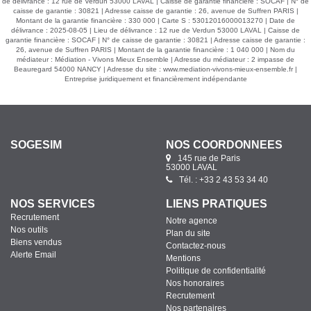
de délivrance : 12 rue de Verdun 53000 LAVAL | Caisse de garantie financière : SOCAF | N° de
caisse de garantie : 30821 | Adresse caisse de garantie : 26, avenue de Suffren PARIS |
Montant de la garantie financière : 330 000 | Carte S : 53012016000013270 | Date de
délivrance : 2025-08-05 | Lieu de délivrance : 12 rue de Verdun 53000 LAVAL | Caisse de
garantie financière : SOCAF | N° de caisse de garantie : 30821 | Adresse caisse de garantie :
26, avenue de Suffren PARIS | Montant de la garantie financière : 1 040 000 | Nom du
médiateur : Médiation - Vivons Mieux Ensemble | Adresse du médiateur : 2 impasse de
Beauregard 54000 NANCY | Adresse du site :
www.mediation-vivons-mieux-ensemble.fr
|
Entreprise juridiquement et financièrement indépendante
SOGESIM
NOS COORDONNÉES
145 rue de Paris
53000 LAVAL
Tél. : +33 2 43 53 34 40
NOS SERVICES
LIENS PRATIQUES
Recrutement
Notre agence
Nos outils
Plan du site
Biens vendus
Contactez-nous
Alerte Email
Mentions
Politique de confidentialité
Nos honoraires
Recrutement
Nos partenaires