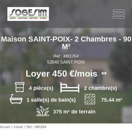
Maison SAINT-POIX- 2 Chambres - 90
M²
Réf : M81264
53540 SAINT POIX
Loyer 450 €/mois
**
4 pièce(s)
2 chambre(s)
1 salle(s) de bain(s)
75.44 m²
375 m² de terrain
Accueil
A louer
Ref. : M81264