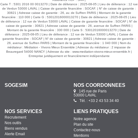
Carte T : 5301 2016 00 0013270 | Date de délivrance : 2025-08-05 | Lieu de délivrance : 12 rue
de Verdun 53000 LAVAL | Caisse de garantie financière : SOCAF. | N° de caisse de garantie :
30821 | Adresse caisse de garantie : 26, av. de Suffren PARIS | Montant de la garantie
financière : 110 000 | Carte G : 53012016000013270 | Date de délivrance : 2025-08-05 | Lieu
de délivrance : 12 rue de Verdun 53000 LAVAL | Caisse de garantie financière : SOCAF | N° de
caisse de garantie : 30821 | Adresse caisse de garantie : 26, avenue de Suffren PARIS |
Montant de la garantie financière : 330 000 | Carte S : 53012016000013270 | Date de
délivrance : 2025-08-05 | Lieu de délivrance : 12 rue de Verdun 53000 LAVAL | Caisse de
garantie financière : SOCAF | N° de caisse de garantie : 30821 | Adresse caisse de garantie :
26, avenue de Suffren PARIS | Montant de la garantie financière : 1 040 000 | Nom du
médiateur : Médiation - Vivons Mieux Ensemble | Adresse du médiateur : 2 impasse de
Beauregard 54000 NANCY | Adresse du site :
www.mediation-vivons-mieux-ensemble.fr
|
Entreprise juridiquement et financièrement indépendante
SOGESIM
NOS COORDONNÉES
145 rue de Paris
53000 LAVAL
Tél. : +33 2 43 53 34 40
NOS SERVICES
LIENS PRATIQUES
Recrutement
Notre agence
Nos outils
Plan du site
Biens vendus
Contactez-nous
Alerte Email
Mentions