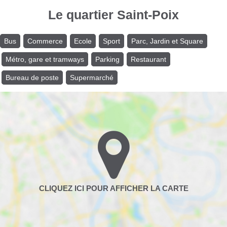
Le quartier Saint-Poix
Bus
Commerce
Ecole
Sport
Parc, Jardin et Square
Métro, gare et tramways
Parking
Restaurant
Bureau de poste
Supermarché