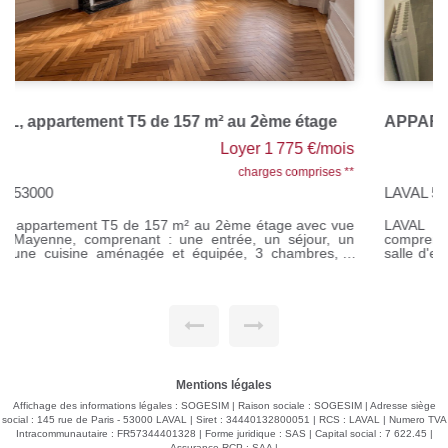
APPARTEMENT T2bis LAVAL
Loyer 440 €/mois
charges comprises **
LAVAL 53000
LAVAL Appartement T2BIS au 2ème étage de 44m²
comprenant entrée sur séjour-salon avec coin cuisine , une
salle d'eau, un WC, une chambre et un bureau en enfilade.
Chauffage individuel électrique. Loyer : 380 € Prov/charges :
60 € Honoraires à la charge du locataire : 380 € TTC. Si
vous souhaitez visiter, rendez-vous sur notre site, cliquer sur
l'onglet "Dossier de candidature" afin de nous transmettre
votre dossier par mail.
Mentions légales
Affichage des informations légales : SOGESIM | Raison sociale : SOGESIM | Adresse siège
social : 145 rue de Paris - 53000 LAVAL | Siret : 34440132800051 | RCS : LAVAL | Numero TVA
Intracommunautaire : FR57344401328 | Forme juridique : SAS | Capital social : 7 622.45 |
Assurance RCP : SAA |