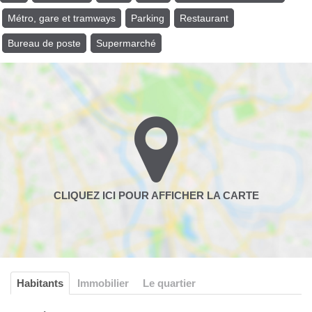
Métro, gare et tramways
Parking
Restaurant
Bureau de poste
Supermarché
Habitants
Immobilier
Le quartier