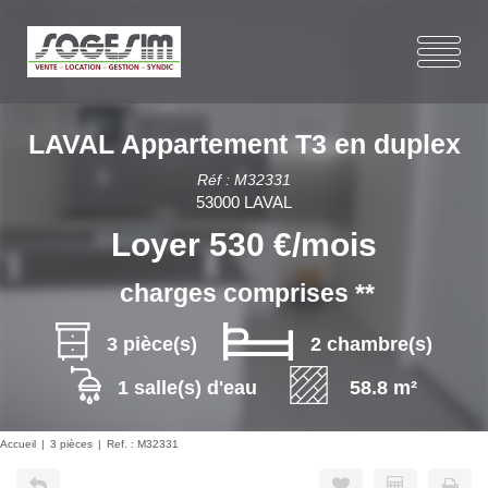
LAVAL Appartement T3 en duplex
Réf : M32331
53000 LAVAL
Loyer 530 €/mois
charges comprises **
3 pièce(s)
2 chambre(s)
1 salle(s) d'eau
58.8 m²
Accueil
3 pièces
Ref. : M32331