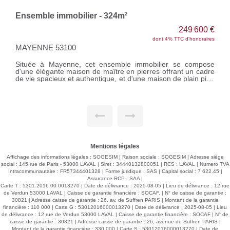
249 600 €
dont 4% TTC d'honoraires
do
LAVAL 53000
immobilier se compose
SOGESIM vous propose une Maison/Appa
pierres offrant un cadre
en triplex, située en hyper centre, sect
'une maison de plain pied
bien entièrement rénové avec le ch
comprend une entrée sur salon/séjour, 
aménagée et équipée, un dégagement,
salle d'eau, un wc. A l'étage : un p
 parquets, hauteur sous
chambres (dont une avec dressing), une
 Maison annexe plain
wc. AU dernier étage : une pièce, un gr
 vie Terrain : 860 m²
PLUS un studio indépendant de 27 m² Le 
nt Prix net vendeur 240
de 157 m² Chauffage individuel au gaz de ville
ion : 9600 € Pour tous
Le prix indiqué comprend les honoraires à la charge de
ne DAVENEL au o7 67 94
l'acquéreur dont 4.48 %, soit un prix de 344 800 euros. Prix
Mentions légales
hors honoraires : 330 000 euros Pour t
s immobiliers : achat,
contactez Sandrine DAVENEL au o7 67 9
Affichage des informations légales : SOGESIM | Raison sociale : SOGESIM | Adresse siège
de copropriété et gestion
commercial (EI) RSAC n°103643730
social : 145 rue de Paris - 53000 LAVAL | Siret : 34440132800051 | RCS : LAVAL | Numero TVA
 intervient sur un large
Intracommunautaire : FR57344401328 | Forme juridique : SAS | Capital social : 7 622.45 |
partement de la Mayenne
Assurance RCP : SAA |
 l'est de l'Ille et Vilaine
Carte T : 5301 2016 00 0013270 | Date de délivrance : 2025-08-05 | Lieu de délivrance : 12 rue
de Verdun 53000 LAVAL | Caisse de garantie financière : SOCAF. | N° de caisse de garantie :
30821 | Adresse caisse de garantie : 26, av. de Suffren PARIS | Montant de la garantie
financière : 110 000 | Carte G : 53012016000013270 | Date de délivrance : 2025-08-05 | Lieu
de délivrance : 12 rue de Verdun 53000 LAVAL | Caisse de garantie financière : SOCAF | N° de
caisse de garantie : 30821 | Adresse caisse de garantie : 26, avenue de Suffren PARIS |
Montant de la garantie financière : 330 000 | Carte S : 53012016000013270 | Date de