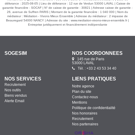
délivrance : 2025-08-05 | Lieu de délivrance : 12 rue de Verdun 53000 LAVAL | Caisse de
garantie financière : SOCAF | N° de caisse de garantie : 30821 | Adresse caisse de garantie :
26, avenue de Suffren PARIS | Montant de la garantie financière : 1 040 000 | Nom du
médiateur : Médiation - Vivons Mieux Ensemble | Adresse du médiateur : 2 impasse de
Beauregard 54000 NANCY | Adresse du site :
www.mediation-vivons-mieux-ensemble.fr
|
Entreprise juridiquement et financièrement indépendante
SOGESIM
NOS COORDONNÉES
145 rue de Paris
53000 LAVAL
Tél. : +33 2 43 53 34 40
NOS SERVICES
LIENS PRATIQUES
Recrutement
Notre agence
Nos outils
Plan du site
Biens vendus
Contactez-nous
Alerte Email
Mentions
Politique de confidentialité
Nos honoraires
Recrutement
Nos partenaires