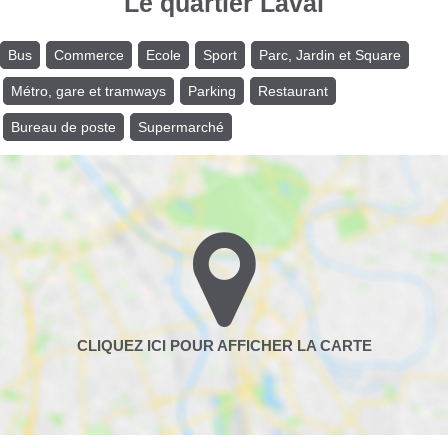
Le quartier Laval
Bus
Commerce
Ecole
Sport
Parc, Jardin et Square
Métro, gare et tramways
Parking
Restaurant
Bureau de poste
Supermarché