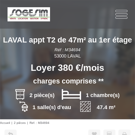
LAVAL appt T2 de 47m² au 1er étage
Réf : M34694
53000 LAVAL
Loyer 380 €/mois
charges comprises **
2 pièce(s)
1 chambre(s)
1 salle(s) d'eau
47.4 m²
Accueil
2 pièces
Ref. : M34694