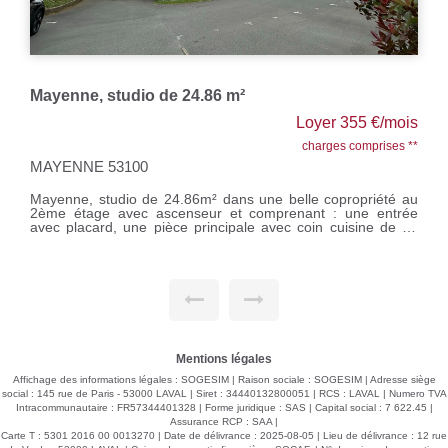
Mayenne, studio de 24.86 m²
Loyer 355 €/mois
charges comprises **
MAYENNE 53100
Mayenne, studio de 24.86m² dans une belle copropriété au
2ème étage avec ascenseur et comprenant : une entrée
avec placard, une pièce principale avec coin cuisine de 20
m², une salle de bains avec WC. Une cave et une place de
stationnement. Chauffage individuel électrique Loyer : 315 €
Provisions sur charges : 25 € (eau comprise) Honoraires à la
charge du locataire : 273.46 € TTC Si vous souhaitez visiter,
rendez-vous sur notre site, cliquer sur l'onglet "Dossier de
candidature" afin de nous transmettre votre dossier par mail.
Mentions légales
Affichage des informations légales : SOGESIM | Raison sociale : SOGESIM | Adresse siège
social : 145 rue de Paris - 53000 LAVAL | Siret : 34440132800051 | RCS : LAVAL | Numero TVA
Intracommunautaire : FR57344401328 | Forme juridique : SAS | Capital social : 7 622.45 |
Assurance RCP : SAA |
Carte T : 5301 2016 00 0013270 | Date de délivrance : 2025-08-05 | Lieu de délivrance : 12 rue