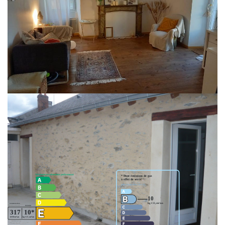
LAVAL, quartier préfecture, appartement T2 de 47,40 m² au 1er étage
comprenant : Une entrée, une cuisine, une salle d'eau avec WC, un
séjour/salon sur parquet avec accès sur terrasse et une chambre avec
placard.
Chauffage individuel électrique
Loyer : 365 € Prov/charges : 15 €
Honoraires à la charge du locataire : 365 €TTC
Nos honoraires
Classes DPE/GES