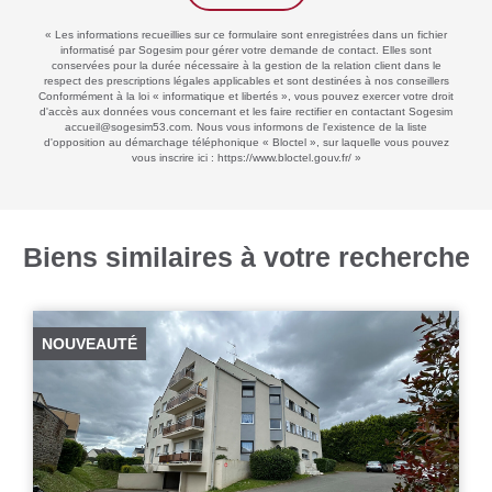
« Les informations recueillies sur ce formulaire sont enregistrées dans un fichier
informatisé par Sogesim pour gérer votre demande de contact. Elles sont
conservées pour la durée nécessaire à la gestion de la relation client dans le
respect des prescriptions légales applicables et sont destinées à nos conseillers
Conformément à la loi « informatique et libertés », vous pouvez exercer votre droit
d'accès aux données vous concernant et les faire rectifier en contactant Sogesim
accueil@sogesim53.com. Nous vous informons de l'existence de la liste
d'opposition au démarchage téléphonique « Bloctel », sur laquelle vous pouvez
vous inscrire ici :
https://www.bloctel.gouv.fr/
»
Biens similaires à votre recherche
NOUVEAUTÉ