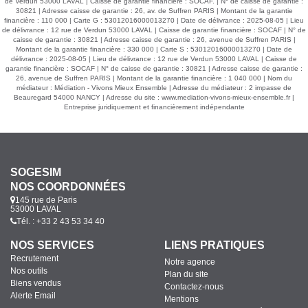
de Verdun 53000 LAVAL | Caisse de garantie financière : SOCAF. | N° de caisse de garantie :
30821 | Adresse caisse de garantie : 26, av. de Suffren PARIS | Montant de la garantie
financière : 110 000 | Carte G : 53012016000013270 | Date de délivrance : 2025-08-05 | Lieu
de délivrance : 12 rue de Verdun 53000 LAVAL | Caisse de garantie financière : SOCAF | N° de
caisse de garantie : 30821 | Adresse caisse de garantie : 26, avenue de Suffren PARIS |
Montant de la garantie financière : 330 000 | Carte S : 53012016000013270 | Date de
délivrance : 2025-08-05 | Lieu de délivrance : 12 rue de Verdun 53000 LAVAL | Caisse de
garantie financière : SOCAF | N° de caisse de garantie : 30821 | Adresse caisse de garantie :
26, avenue de Suffren PARIS | Montant de la garantie financière : 1 040 000 | Nom du
médiateur : Médiation - Vivons Mieux Ensemble | Adresse du médiateur : 2 impasse de
Beauregard 54000 NANCY | Adresse du site :
www.mediation-vivons-mieux-ensemble.fr
|
Entreprise juridiquement et financièrement indépendante
SOGESIM
NOS COORDONNÉES
145 rue de Paris
53000 LAVAL
Tél. : +33 2 43 53 34 40
NOS SERVICES
LIENS PRATIQUES
Recrutement
Notre agence
Nos outils
Plan du site
Biens vendus
Contactez-nous
Alerte Email
Mentions