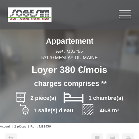
Appartement
Réf : M33456
53170 MESLAY DU MAINE
Loyer 380 €/mois
charges comprises **
2 pièce(s)
1 chambre(s)
1 salle(s) d'eau
46.8 m²
Accueil
2 pièces
Ref. : M33456