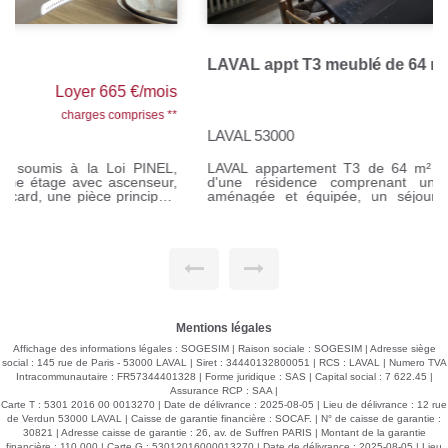
LAVAL appt T3 meublé de 64 m²
Loyer 635 €/mois
charges comprises **
LAVAL 53000
LAVAL appartement T3 de 64 m² meublé au 3ème étage
d'une résidence comprenant une entrée, une cuisine
aménagée et équipée, un séjour/salon avec balcon, un
couloir desservant 2 chambres, une salle d'eau et un WC.
Parking devant la résidence. Chauffage collectif gaz de ville.
Loyer : 520 € Provisions sur charges : 115 € Honoraires à la
charges du locataire 520 € TTC Si vous souhaitez visiter,
rendez-vous sur notre site, cliquer sur l'onglet "Dossier de
candidature" afin de nous transmettre votre dossier par mail.
Mentions légales
Affichage des informations légales : SOGESIM | Raison sociale : SOGESIM | Adresse siège
social : 145 rue de Paris - 53000 LAVAL | Siret : 34440132800051 | RCS : LAVAL | Numero TVA
Intracommunautaire : FR57344401328 | Forme juridique : SAS | Capital social : 7 622.45 |
Assurance RCP : SAA |
Carte T : 5301 2016 00 0013270 | Date de délivrance : 2025-08-05 | Lieu de délivrance : 12 rue
de Verdun 53000 LAVAL | Caisse de garantie financière : SOCAF. | N° de caisse de garantie :
30821 | Adresse caisse de garantie : 26, av. de Suffren PARIS | Montant de la garantie
financière : 110 000 | Carte G : 53012016000013270 | Date de délivrance : 2025-08-05 | Lieu