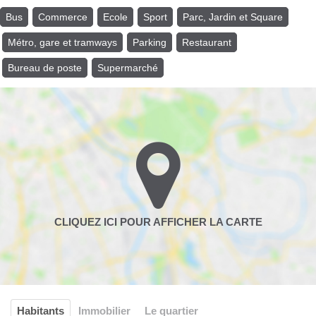
Bus
Commerce
Ecole
Sport
Parc, Jardin et Square
Métro, gare et tramways
Parking
Restaurant
Bureau de poste
Supermarché
Habitants
Immobilier
Le quartier