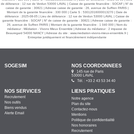
de délivrance : 12 rue de Verdun 53000 LAVAL | Caisse de garantie financière : SOCAF | N° de
caisse de garantie : 30821 | Adresse caisse de garantie : 26, avenue de Suffren PARIS |
Montant de la garantie financière : 330 000 | Carte S : 53012016000013270 | Date de
délivrance : 2025-08-05 | Lieu de délivrance : 12 rue de Verdun 53000 LAVAL | Caisse de
garantie financière : SOCAF | N° de caisse de garantie : 30821 | Adresse caisse de garantie :
26, avenue de Suffren PARIS | Montant de la garantie financière : 1 040 000 | Nom du
médiateur : Médiation - Vivons Mieux Ensemble | Adresse du médiateur : 2 impasse de
Beauregard 54000 NANCY | Adresse du site :
www.mediation-vivons-mieux-ensemble.fr
|
Entreprise juridiquement et financièrement indépendante
SOGESIM
NOS COORDONNÉES
145 rue de Paris
53000 LAVAL
Tél. : +33 2 43 53 34 40
NOS SERVICES
LIENS PRATIQUES
Recrutement
Notre agence
Nos outils
Plan du site
Biens vendus
Contactez-nous
Alerte Email
Mentions
Politique de confidentialité
Nos honoraires
Recrutement