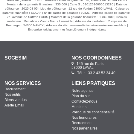
caisse de garantie : 30821 | Adresse caisse de garantie : 26, avenue de Suffren PARIS |
Montant de la garantie financière : 330 000 | Carte S : 53012016000013270 | Date de
délivrance : 2025-08-05 | Lieu de délivrance : 12 rue de Verdun 53000 LAVAL | Caisse de
garantie financière : SOCAF | N° de caisse de garantie : 30821 | Adresse caisse de garantie :
26, avenue de Suffren PARIS | Montant de la garantie financière : 1 040 000 | Nom du
médiateur : Médiation - Vivons Mieux Ensemble | Adresse du médiateur : 2 impasse de
Beauregard 54000 NANCY | Adresse du site :
www.mediation-vivons-mieux-ensemble.fr
|
Entreprise juridiquement et financièrement indépendante
SOGESIM
NOS COORDONNÉES
145 rue de Paris
53000 LAVAL
Tél. : +33 2 43 53 34 40
NOS SERVICES
LIENS PRATIQUES
Recrutement
Notre agence
Nos outils
Plan du site
Biens vendus
Contactez-nous
Alerte Email
Mentions
Politique de confidentialité
Nos honoraires
Recrutement
Nos partenaires