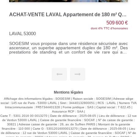
Appartement Laval 2 pièces face Mayenne, avec Parking privatif
137 800 €
dont 6% TTC d'honoraires
LAVAL 53000
Laval , à deux pas de l'hyper-centre, T2 avec vue sur la
Mayenne et parking Idéalement situé à proximité immédiate
de l'hyper-centre de Laval, découvrez cet agréable
appartement T2 d'environ 45 m², bénéficiant d'un
emplacement privilégié face à la Mayenne. Il se compose
d'une entrée sur séjour lumineux, d'une cuisine séparée,
aménagée et équipée, d'une chambre , ainsi que d'une salle
d'eau. Vous profiterez également d'une place de parking
privative, un véritable atout en centre-ville. Pour tous
renseignements, contactez Sandrine DAVENEL au o7 67 94
90 67 Agent commercial (EI) RSAC n°103643730
Mentions légales
Affichage des informations légales : SOGESIM | Raison sociale : SOGESIM | Adresse siège
social : 145 rue de Paris - 53000 LAVAL | Siret : 34440132800051 | RCS : LAVAL | Numero TVA
Intracommunautaire : FR57344401328 | Forme juridique : SAS | Capital social : 7 622.45 |
Assurance RCP : SAA |
Carte T : 5301 2016 00 0013270 | Date de délivrance : 2025-08-05 | Lieu de délivrance : 12 rue
de Verdun 53000 LAVAL | Caisse de garantie financière : SOCAF. | N° de caisse de garantie :
30821 | Adresse caisse de garantie : 26, av. de Suffren PARIS | Montant de la garantie
financière : 110 000 | Carte G : 53012016000013270 | Date de délivrance : 2025-08-05 | Lieu
de délivrance : 12 rue de Verdun 53000 LAVAL | Caisse de garantie financière : SOCAF | N° de