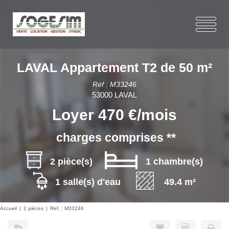
LAVAL Appartement T2 de 50 m²
Réf : M33246
53000 LAVAL
Loyer 470 €/mois
charges comprises **
2 pièce(s)
1 chambre(s)
1 salle(s) d'eau
49.4 m²
Accueil
2 pièces
Ref. : M33246