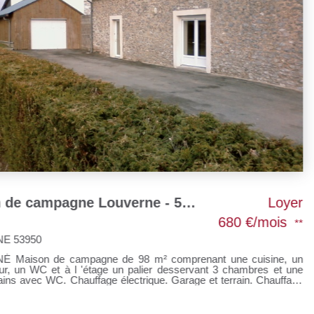
Maison de campagne Louverne - 5 Pièce(s) - 98 M2
Loyer
680 €/mois
**
CHANGE 53810
comprenant une cuisine, un
CHANGE pavillon sur sous sol de 90 m² comprenant au 1er niveau : Une
entrée, une cuisine aménagée
. Garage et terrain. Chauffage
deux chambres, une salle 
mezzanine, une chambre, un c
re site, cliquer sur l'onglet
sous-sol : une pièce, une ling
tre votre dossier par mail.
Chauffage individuel gaz de ville. Loyer : 800 € Honoraires à la 