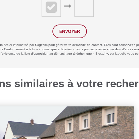
ENVOYER
 un fichier informatisé par Sogesim pour gérer votre demande de contact. Elles sont conservées pou
ers Conformément à la loi « informatique et libertés », vous pouvez exercer votre droit d'accès a
xistence de la liste d'opposition au démarchage téléphonique « Bloctel », sur laquelle vous pouv
ns similaires à votre reche