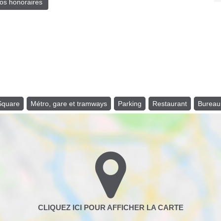
os honoraires
 Square
Métro, gare et tramways
Parking
Restaurant
Bureau