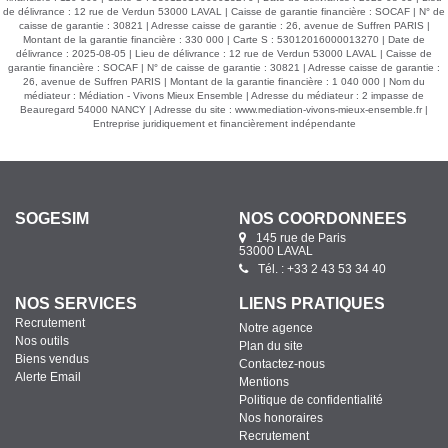
de délivrance : 12 rue de Verdun 53000 LAVAL | Caisse de garantie financière : SOCAF | N° de
caisse de garantie : 30821 | Adresse caisse de garantie : 26, avenue de Suffren PARIS |
Montant de la garantie financière : 330 000 | Carte S : 53012016000013270 | Date de
délivrance : 2025-08-05 | Lieu de délivrance : 12 rue de Verdun 53000 LAVAL | Caisse de
garantie financière : SOCAF | N° de caisse de garantie : 30821 | Adresse caisse de garantie :
26, avenue de Suffren PARIS | Montant de la garantie financière : 1 040 000 | Nom du
médiateur : Médiation - Vivons Mieux Ensemble | Adresse du médiateur : 2 impasse de
Beauregard 54000 NANCY | Adresse du site :
www.mediation-vivons-mieux-ensemble.fr
|
Entreprise juridiquement et financièrement indépendante
SOGESIM
NOS COORDONNÉES
145 rue de Paris
53000 LAVAL
Tél. : +33 2 43 53 34 40
NOS SERVICES
LIENS PRATIQUES
Recrutement
Notre agence
Nos outils
Plan du site
Biens vendus
Contactez-nous
Alerte Email
Mentions
Politique de confidentialité
Nos honoraires
Recrutement