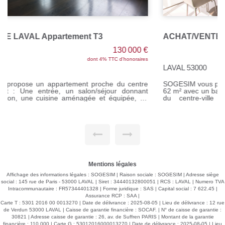
ACHAT/VENTE Appartement LAVAL T3 avec balcon
189 000 €
dont 5% TTC d'honoraires
LAVAL 53000
SOGESIM vous propose un appartement rive droite de T3 de
62 m² avec un balcon ensoleillé, idéalement situé à proximité
du centre-ville dans une résidence recherché. Cet
appartement de plus de 62 m² vous séduira par sa
décoration soignée ,son excellent état général, ses
nombreux rangements. Il se compose d'une agréable pièce
à vivre lumineuse ouvrant sur un balcon, parfaite pour
profiter de la lumière naturelle. La cuisine ouverte,
aménagée et entièrement équipée, s'intègre
harmonieusement à l'espace de vie. Vous disposerez d'une
chambre, d'un bureau avec de nombreux rangements ( ou
chambre d'appoint), une salle d'eau. L'appartement offre une
Mentions légales
distribution fonctionnelle et des prestations de qualité.
Garage Fermé. Pas de procédure en cours. 124 lots de
Affichage des informations légales : SOGESIM | Raison sociale : SOGESIM | Adresse siège
copropriété, dont 68 d'habitations Charges de copropriété
social : 145 rue de Paris - 53000 LAVAL | Siret : 34440132800051 | RCS : LAVAL | Numero TVA
annuelles : 1038 euros (comprenant eau, entretien des
Intracommunautaire : FR57344401328 | Forme juridique : SAS | Capital social : 7 622.45 |
parties communes et extérieurs, ascenseur). Réf : M312131
Assurance RCP : SAA |
Pour tous renseignements, contactez Sandrine DAVENEL au
Carte T : 5301 2016 00 0013270 | Date de délivrance : 2025-08-05 | Lieu de délivrance : 12 rue
o7 67 94 90 67 Agent commercial (EI) RSAC n°103643730
de Verdun 53000 LAVAL | Caisse de garantie financière : SOCAF. | N° de caisse de garantie :
30821 | Adresse caisse de garantie : 26, av. de Suffren PARIS | Montant de la garantie
financière : 110 000 | Carte G : 53012016000013270 | Date de délivrance : 2025-08-05 | Lieu