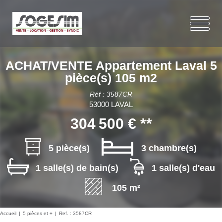
ACHAT/VENTE Appartement Laval 5
pièce(s) 105 m2
Réf : 3587CR
53000 LAVAL
304 500 €
**
5 pièce(s)
3 chambre(s)
1 salle(s) de bain(s)
1 salle(s) d'eau
105 m²
Accueil
5 pièces et +
Ref. : 3587CR