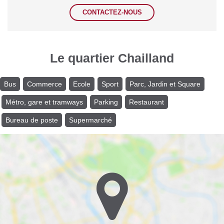
CONTACTEZ-NOUS
Le quartier Chailland
Bus
Commerce
Ecole
Sport
Parc, Jardin et Square
Métro, gare et tramways
Parking
Restaurant
Bureau de poste
Supermarché