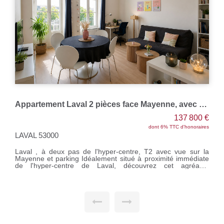
ACHAT-VENTE LAVAL Maison/Appartement hyper centre
344 800 €
dont 4.48% TTC d'honoraires
LAVAL 53000
SOGESIM vous propose une Maison / Appartement de 130
m² en triplex, située en hyper centre, secteur Rive Gauche.
Ce bien entièrement rénové avec le charme de l'ancien
comprend une entrée sur salon/séjour, une grande cuisine
aménagée et équipée, un dégagement, une chambre, une
salle d'eau, un wc. A l'étage : un palier desservant 3
chambres (dont une avec dressing), une salle de bains, un
wc. Au dernier étage : une pièce, un grenier. Une cour. LE
PLUS : un studio indépendant de 27 m². Le tout sur un
terrain de 157 m² Chauffage individuel au gaz de ville Réf
M311220 Le prix indiqué comprend les honoraires à la