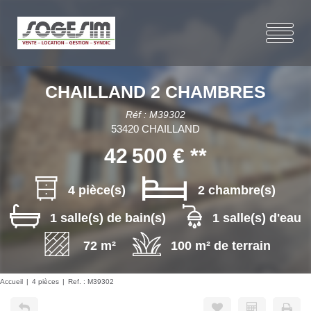
CHAILLAND 2 CHAMBRES
Réf : M39302
53420 CHAILLAND
42 500 €
**
4 pièce(s)
2 chambre(s)
1 salle(s) de bain(s)
1 salle(s) d'eau
72 m²
100 m² de terrain
Accueil
4 pièces
Ref. : M39302