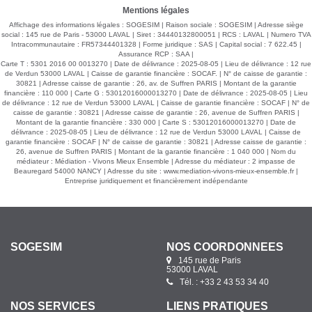
charge de l'acquéreur dont 4.48 %, soit un prix de 344 800
Mentions légales
euros. Prix hors honoraires : 330 000 euros Pour tous
renseignements, contactez Sandrine DAVENEL au o7 67 94
Affichage des informations légales : SOGESIM | Raison sociale : SOGESIM | Adresse siège
90 67 Agent commercial (EI) RSAC n°103643730
social : 145 rue de Paris - 53000 LAVAL | Siret : 34440132800051 | RCS : LAVAL | Numero TVA
Intracommunautaire : FR57344401328 | Forme juridique : SAS | Capital social : 7 622.45 |
Assurance RCP : SAA |
Carte T : 5301 2016 00 0013270 | Date de délivrance : 2025-08-05 | Lieu de délivrance : 12 rue
de Verdun 53000 LAVAL | Caisse de garantie financière : SOCAF. | N° de caisse de garantie :
30821 | Adresse caisse de garantie : 26, av. de Suffren PARIS | Montant de la garantie
financière : 110 000 | Carte G : 53012016000013270 | Date de délivrance : 2025-08-05 | Lieu
de délivrance : 12 rue de Verdun 53000 LAVAL | Caisse de garantie financière : SOCAF | N° de
caisse de garantie : 30821 | Adresse caisse de garantie : 26, avenue de Suffren PARIS |
Montant de la garantie financière : 330 000 | Carte S : 53012016000013270 | Date de
délivrance : 2025-08-05 | Lieu de délivrance : 12 rue de Verdun 53000 LAVAL | Caisse de
garantie financière : SOCAF | N° de caisse de garantie : 30821 | Adresse caisse de garantie :
26, avenue de Suffren PARIS | Montant de la garantie financière : 1 040 000 | Nom du
médiateur : Médiation - Vivons Mieux Ensemble | Adresse du médiateur : 2 impasse de
Beauregard 54000 NANCY | Adresse du site :
www.mediation-vivons-mieux-ensemble.fr
|
Entreprise juridiquement et financièrement indépendante
SOGESIM
NOS COORDONNÉES
145 rue de Paris
53000 LAVAL
Tél. : +33 2 43 53 34 40
NOS SERVICES
LIENS PRATIQUES