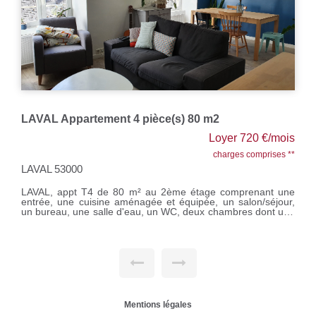
LAVAL appartement T3 en duplex
Loyer 470 €/mois
charges comprises **
LAVAL 53000
Laval, appartement T3 de 44.80m² au 1er étage en duplex
comprenant au RDC : séjour/salon avec coin cuisine, une
salle de bains avec WC et à l'étage un palier desservant 2
chambres. Chauffage individuel électrique. Loyer : 440 €
Prov/charges : 30 € Honoraires à la charge du locataire : 440
€ TTC. Si vous souhaitez visiter, rendez-vous sur notre site,
cliquer sur l'onglet "Dossier de candidature" afin de nous
transmettre votre dossier par mail.
Mentions légales