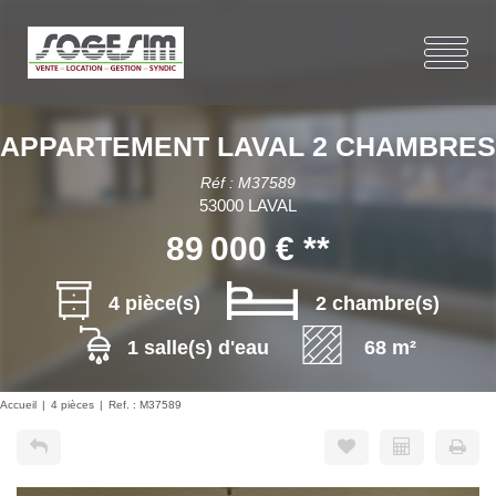
APPARTEMENT LAVAL 2 CHAMBRES
Réf : M37589
53000 LAVAL
89 000 €
**
4 pièce(s)
2 chambre(s)
1 salle(s) d'eau
68 m²
Accueil
4 pièces
Ref. : M37589