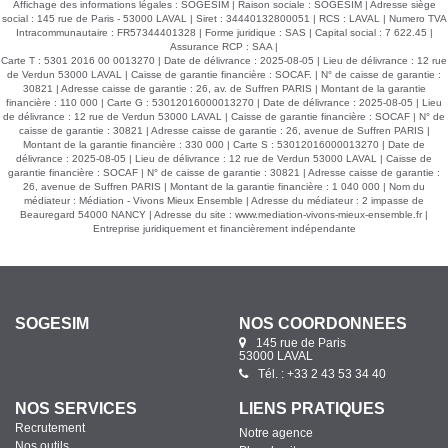
Affichage des informations légales : SOGESIM | Raison sociale : SOGESIM | Adresse siège
social : 145 rue de Paris - 53000 LAVAL | Siret : 34440132800051 | RCS : LAVAL | Numero TVA
Intracommunautaire : FR57344401328 | Forme juridique : SAS | Capital social : 7 622.45 |
Assurance RCP : SAA |
Carte T : 5301 2016 00 0013270 | Date de délivrance : 2025-08-05 | Lieu de délivrance : 12 rue
de Verdun 53000 LAVAL | Caisse de garantie financière : SOCAF. | N° de caisse de garantie :
30821 | Adresse caisse de garantie : 26, av. de Suffren PARIS | Montant de la garantie
financière : 110 000 | Carte G : 53012016000013270 | Date de délivrance : 2025-08-05 | Lieu
de délivrance : 12 rue de Verdun 53000 LAVAL | Caisse de garantie financière : SOCAF | N° de
caisse de garantie : 30821 | Adresse caisse de garantie : 26, avenue de Suffren PARIS |
Montant de la garantie financière : 330 000 | Carte S : 53012016000013270 | Date de
délivrance : 2025-08-05 | Lieu de délivrance : 12 rue de Verdun 53000 LAVAL | Caisse de
garantie financière : SOCAF | N° de caisse de garantie : 30821 | Adresse caisse de garantie :
26, avenue de Suffren PARIS | Montant de la garantie financière : 1 040 000 | Nom du
médiateur : Médiation - Vivons Mieux Ensemble | Adresse du médiateur : 2 impasse de
Beauregard 54000 NANCY | Adresse du site :
www.mediation-vivons-mieux-ensemble.fr
|
Entreprise juridiquement et financièrement indépendante
SOGESIM
NOS COORDONNÉES
145 rue de Paris
53000 LAVAL
Tél. : +33 2 43 53 34 40
NOS SERVICES
LIENS PRATIQUES
Recrutement
Notre agence
Nos outils