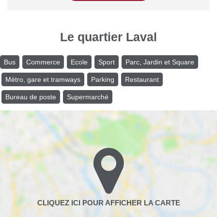
Le quartier Laval
Bus
Commerce
Ecole
Sport
Parc, Jardin et Square
Métro, gare et tramways
Parking
Restaurant
Bureau de poste
Supermarché