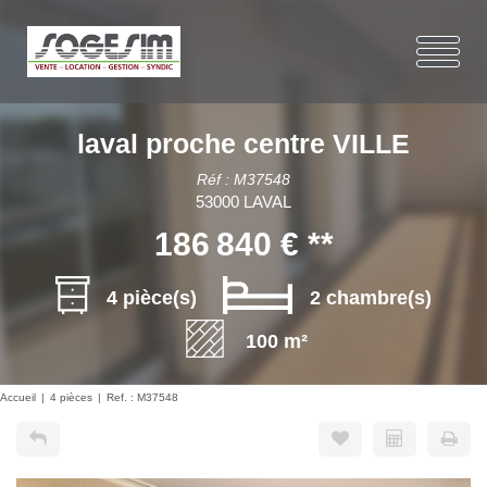
laval proche centre VILLE
Réf : M37548
53000 LAVAL
186 840 €
**
4 pièce(s)
2 chambre(s)
100 m²
Accueil
4 pièces
Ref. : M37548