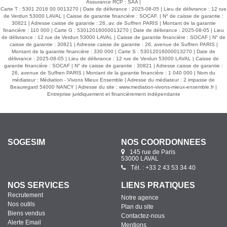
Assurance RCP : SAA |
Carte T : 5301 2016 00 0013270 | Date de délivrance : 2025-08-05 | Lieu de délivrance : 12 rue
de Verdun 53000 LAVAL | Caisse de garantie financière : SOCAF. | N° de caisse de garantie :
30821 | Adresse caisse de garantie : 26, av. de Suffren PARIS | Montant de la garantie
financière : 110 000 | Carte G : 53012016000013270 | Date de délivrance : 2025-08-05 | Lieu
de délivrance : 12 rue de Verdun 53000 LAVAL | Caisse de garantie financière : SOCAF | N° de
caisse de garantie : 30821 | Adresse caisse de garantie : 26, avenue de Suffren PARIS |
Montant de la garantie financière : 330 000 | Carte S : 53012016000013270 | Date de
délivrance : 2025-08-05 | Lieu de délivrance : 12 rue de Verdun 53000 LAVAL | Caisse de
garantie financière : SOCAF | N° de caisse de garantie : 30821 | Adresse caisse de garantie :
26, avenue de Suffren PARIS | Montant de la garantie financière : 1 040 000 | Nom du
médiateur : Médiation - Vivons Mieux Ensemble | Adresse du médiateur : 2 impasse de
Beauregard 54000 NANCY | Adresse du site :
www.mediation-vivons-mieux-ensemble.fr
|
Entreprise juridiquement et financièrement indépendante
SOGESIM
NOS COORDONNÉES
145 rue de Paris
53000 LAVAL
Tél. : +33 2 43 53 34 40
NOS SERVICES
LIENS PRATIQUES
Recrutement
Notre agence
Nos outils
Plan du site
Biens vendus
Contactez-nous
Alerte Email
Mentions