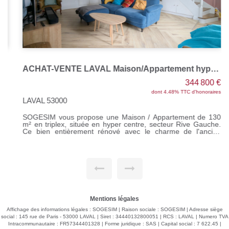
ACHAT-VENTE LAVAL Maison/Appartement hyper centre
344 800 €
dont 4.48% TTC d'honoraires
LAVAL 53000
SOGESIM vous propose une Maison / Appartement de 130
m² en triplex, située en hyper centre, secteur Rive Gauche.
Ce bien entièrement rénové avec le charme de l'ancien
comprend une entrée sur salon/séjour, une grande cuisine
aménagée et équipée, un dégagement, une chambre, une
salle d'eau, un wc. A l'étage : un palier desservant 3
chambres (dont une avec dressing), une salle de bains, un
wc. Au dernier étage : une pièce, un grenier. Une cour. LE
PLUS : un studio indépendant de 27 m². Le tout sur un
terrain de 157 m² Chauffage individuel au gaz de ville Réf
M311220 Le prix indiqué comprend les honoraires à la
charge de l'acquéreur dont 4.48 %, soit un prix de 344 800
Mentions légales
euros. Prix hors honoraires : 330 000 euros Pour tous
renseignements, contactez Sandrine DAVENEL au o7 67 94
Affichage des informations légales : SOGESIM | Raison sociale : SOGESIM | Adresse siège
90 67 Agent commercial (EI) RSAC n°103643730
social : 145 rue de Paris - 53000 LAVAL | Siret : 34440132800051 | RCS : LAVAL | Numero TVA
Intracommunautaire : FR57344401328 | Forme juridique : SAS | Capital social : 7 622.45 |