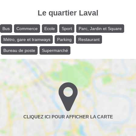
Le quartier Laval
Bus
Commerce
Ecole
Sport
Parc, Jardin et Square
Métro, gare et tramways
Parking
Restaurant
Bureau de poste
Supermarché