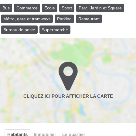
Bus
Commerce
Ecole
Sport
Parc, Jardin et Square
Métro, gare et tramways
Parking
Restaurant
Bureau de poste
Supermarché
Habitants
Immobilier
Le quartier