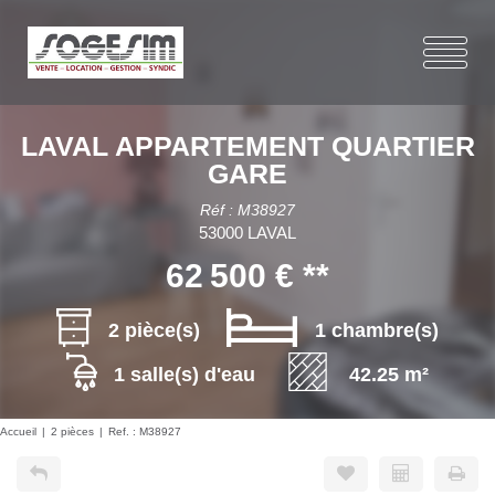
LAVAL APPARTEMENT QUARTIER
GARE
Réf : M38927
53000 LAVAL
62 500 €
**
2 pièce(s)
1 chambre(s)
1 salle(s) d'eau
42.25 m²
Accueil
2 pièces
Ref. : M38927