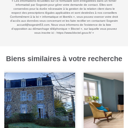
« Les informations recueillies sur ce formulaire sont enregistrées dans un fichier
informatisé par Sogesim pour gérer votre demande de contact. Elles sont
conservées pour la durée nécessaire à la gestion de la relation client dans le
respect des prescriptions légales applicables et sont destinées à nos conseillers
Conformément à la loi « informatique et libertés », vous pouvez exercer votre droit
d'accès aux données vous concernant et les faire rectifier en contactant Sogesim
accueil@sogesim53.com. Nous vous informons de l'existence de la liste
d'opposition au démarchage téléphonique « Bloctel », sur laquelle vous pouvez
vous inscrire ici :
https://www.bloctel.gouv.fr/
»
Biens similaires à votre recherche