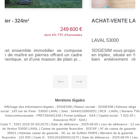
ACHAT-VENTE LAVAL Maison/Appartement hyper centre
344 800 €
dont 4.48% TTC d'honoraires
LAVAL 53000
SOGESIM vous propose une Maison/Appartement de 130 m²
en triplex, située en hyper centre, secteur Rive Gauche. Ce
bien entièrement rénové avec le charme de l'ancien
comprend une entrée sur salon/séjour, une grande cuisine
aménagée et équipée, un dégagement, une chambre, une
salle d'eau, un wc. A l'étage : un palier desservant 3
chambres (dont une avec dressing), une salle de bains, un
wc. AU dernier étage : une pièce, un grenier Une cour LE
PLUS un studio indépendant de 27 m² Le tout sur un terrain
de 157 m² Chauffage individuel au gaz de ville Réf M311229
Le prix indiqué comprend les honoraires à la charge de
l'acquéreur dont 4.48 %, soit un prix de 344 800 euros. Prix
Mentions légales
hors honoraires : 330 000 euros Pour tous renseignements,
contactez Sandrine DAVENEL au o7 67 94 90 67 Agent
Affichage des informations légales : SOGESIM | Raison sociale : SOGESIM | Adresse siège
commercial (EI) RSAC n°103643730
social : 145 rue de Paris - 53000 LAVAL | Siret : 34440132800051 | RCS : LAVAL | Numero TVA
Intracommunautaire : FR57344401328 | Forme juridique : SAS | Capital social : 7 622.45 |
Assurance RCP : SAA |
Carte T : 5301 2016 00 0013270 | Date de délivrance : 2025-08-05 | Lieu de délivrance : 12 rue
de Verdun 53000 LAVAL | Caisse de garantie financière : SOCAF. | N° de caisse de garantie :
30821 | Adresse caisse de garantie : 26, av. de Suffren PARIS | Montant de la garantie
financière : 110 000 | Carte G : 53012016000013270 | Date de délivrance : 2025-08-05 | Lieu