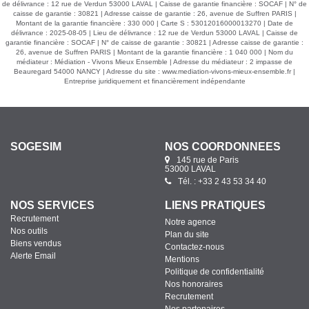
de délivrance : 12 rue de Verdun 53000 LAVAL | Caisse de garantie financière : SOCAF | N° de
caisse de garantie : 30821 | Adresse caisse de garantie : 26, avenue de Suffren PARIS |
Montant de la garantie financière : 330 000 | Carte S : 53012016000013270 | Date de
délivrance : 2025-08-05 | Lieu de délivrance : 12 rue de Verdun 53000 LAVAL | Caisse de
garantie financière : SOCAF | N° de caisse de garantie : 30821 | Adresse caisse de garantie :
26, avenue de Suffren PARIS | Montant de la garantie financière : 1 040 000 | Nom du
médiateur : Médiation - Vivons Mieux Ensemble | Adresse du médiateur : 2 impasse de
Beauregard 54000 NANCY | Adresse du site :
www.mediation-vivons-mieux-ensemble.fr
|
Entreprise juridiquement et financièrement indépendante
SOGESIM
NOS COORDONNÉES
145 rue de Paris
53000 LAVAL
Tél. : +33 2 43 53 34 40
NOS SERVICES
LIENS PRATIQUES
Recrutement
Notre agence
Nos outils
Plan du site
Biens vendus
Contactez-nous
Alerte Email
Mentions
Politique de confidentialité
Nos honoraires
Recrutement
Nos partenaires