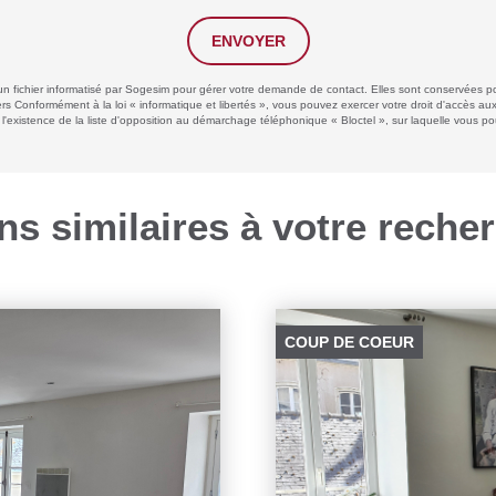
ENVOYER
 un fichier informatisé par Sogesim pour gérer votre demande de contact. Elles sont conservées pou
ers Conformément à la loi « informatique et libertés », vous pouvez exercer votre droit d'accès a
xistence de la liste d'opposition au démarchage téléphonique « Bloctel », sur laquelle vous pouv
ns similaires à votre reche
COUP DE COEUR