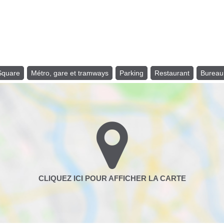
 Square
Métro, gare et tramways
Parking
Restaurant
Bureau