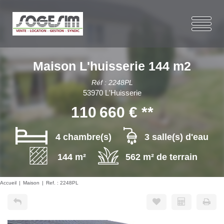
Maison L'huisserie 144 m2
Réf : 2248PL
53970 L'Huisserie
110 660 €
**
4 chambre(s)
3 salle(s) d'eau
144 m²
562 m² de terrain
Accueil
Maison
Ref. : 2248PL