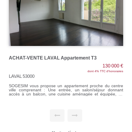
ACHAT-VENTE LAVAL Maison/Appartement hyper centre
344 800 €
dont 4.48% TTC d'honoraires
LAVAL 53000
SOGESIM vous propose une Maison / Appartement de 130
m² en triplex, située en hyper centre, secteur Rive Gauche.
Ce bien entièrement rénové avec le charme de l'ancien
comprend une entrée sur salon/séjour, une grande cuisine
aménagée et équipée, un dégagement, une chambre, une
salle d'eau, un wc. A l'étage : un palier desservant 3
chambres (dont une avec dressing), une salle de bains, un
wc. Au dernier étage : une pièce, un grenier. Une cour. LE
PLUS : un studio indépendant de 27 m². Le tout sur un
terrain de 157 m² Chauffage individuel au gaz de ville Réf
M311220 Le prix indiqué comprend les honoraires à la
charge de l'acquéreur dont 4.48 %, soit un prix de 344 800