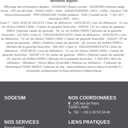
Mentions légales
euros. Prix hors honoraires : 330 000 euros Pour tous
renseignements, contactez Sandrine DAVENEL au o7 67 94
Affichage des informations légales : SOGESIM | Raison sociale : SOGESIM | Adresse siège
90 67 Agent commercial (EI) RSAC n°103643730
social : 145 rue de Paris - 53000 LAVAL | Siret : 34440132800051 | RCS : LAVAL | Numero TVA
Intracommunautaire : FR57344401328 | Forme juridique : SAS | Capital social : 7 622.45 |
Assurance RCP : SAA |
Carte T : 5301 2016 00 0013270 | Date de délivrance : 2025-08-05 | Lieu de délivrance : 12 rue
de Verdun 53000 LAVAL | Caisse de garantie financière : SOCAF. | N° de caisse de garantie :
30821 | Adresse caisse de garantie : 26, av. de Suffren PARIS | Montant de la garantie
financière : 110 000 | Carte G : 53012016000013270 | Date de délivrance : 2025-08-05 | Lieu
de délivrance : 12 rue de Verdun 53000 LAVAL | Caisse de garantie financière : SOCAF | N° de
caisse de garantie : 30821 | Adresse caisse de garantie : 26, avenue de Suffren PARIS |
Montant de la garantie financière : 330 000 | Carte S : 53012016000013270 | Date de
délivrance : 2025-08-05 | Lieu de délivrance : 12 rue de Verdun 53000 LAVAL | Caisse de
garantie financière : SOCAF | N° de caisse de garantie : 30821 | Adresse caisse de garantie :
26, avenue de Suffren PARIS | Montant de la garantie financière : 1 040 000 | Nom du
médiateur : Médiation - Vivons Mieux Ensemble | Adresse du médiateur : 2 impasse de
Beauregard 54000 NANCY | Adresse du site :
www.mediation-vivons-mieux-ensemble.fr
|
Entreprise juridiquement et financièrement indépendante
SOGESIM
NOS COORDONNÉES
145 rue de Paris
53000 LAVAL
Tél. : +33 2 43 53 34 40
NOS SERVICES
LIENS PRATIQUES
Recrutement