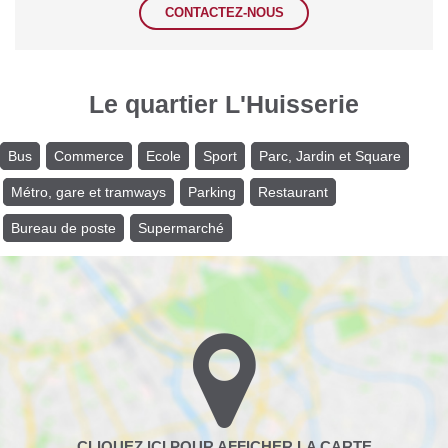
CONTACTEZ-NOUS
Le quartier L'Huisserie
Bus
Commerce
Ecole
Sport
Parc, Jardin et Square
Métro, gare et tramways
Parking
Restaurant
Bureau de poste
Supermarché