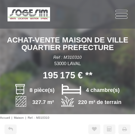
ACHAT-VENTE MAISON DE VILLE
QUARTIER PREFECTURE
Réf : M310310
53000 LAVAL
195 175 €
**
8 pièce(s)
4 chambre(s)
327.7 m²
220 m² de terrain
Accueil
Maison
Ref. : M310310