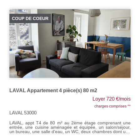
LAVAL appartement T3 en duplex
Loyer 470 €/mois
charges comprises **
LAVAL 53000
Laval, appartement T3 de 44.80m² au 1er étage en duplex
comprenant au RDC : séjour/salon avec coin cuisine, une
salle de bains avec WC et à l'étage un palier desservant 2
chambres. Chauffage individuel électrique. Loyer : 440 €