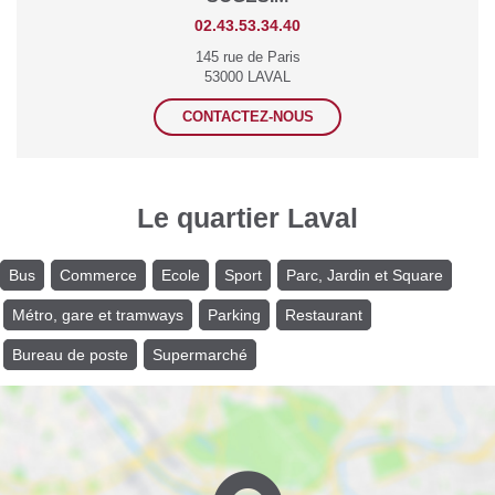
02.43.53.34.40
145 rue de Paris
53000 LAVAL
CONTACTEZ-NOUS
Le quartier Laval
Bus
Commerce
Ecole
Sport
Parc, Jardin et Square
Métro, gare et tramways
Parking
Restaurant
Bureau de poste
Supermarché