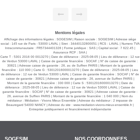
Prov/charges : 30 € Honoraires à la charge du locataire : 440
€ TTC. Si vous souhaitez visiter, rendez-vous sur notre site,
cliquer sur l'onglet "Dossier de candidature" afin de nous
transmettre votre dossier par mail.
Mentions légales
Affichage des informations légales : SOGESIM | Raison sociale : SOGESIM | Adresse siège
social : 145 rue de Paris - 53000 LAVAL | Siret : 34440132800051 | RCS : LAVAL | Numero TVA
Intracommunautaire : FR57344401328 | Forme juridique : SAS | Capital social : 7 622.45 |
Assurance RCP : SAA |
Carte T : 5301 2016 00 0013270 | Date de délivrance : 2025-08-05 | Lieu de délivrance : 12 rue
de Verdun 53000 LAVAL | Caisse de garantie financière : SOCAF. | N° de caisse de garantie :
30821 | Adresse caisse de garantie : 26, av. de Suffren PARIS | Montant de la garantie
financière : 110 000 | Carte G : 53012016000013270 | Date de délivrance : 2025-08-05 | Lieu
de délivrance : 12 rue de Verdun 53000 LAVAL | Caisse de garantie financière : SOCAF | N° de
caisse de garantie : 30821 | Adresse caisse de garantie : 26, avenue de Suffren PARIS |
Montant de la garantie financière : 330 000 | Carte S : 53012016000013270 | Date de
délivrance : 2025-08-05 | Lieu de délivrance : 12 rue de Verdun 53000 LAVAL | Caisse de
garantie financière : SOCAF | N° de caisse de garantie : 30821 | Adresse caisse de garantie :
26, avenue de Suffren PARIS | Montant de la garantie financière : 1 040 000 | Nom du
médiateur : Médiation - Vivons Mieux Ensemble | Adresse du médiateur : 2 impasse de
Beauregard 54000 NANCY | Adresse du site :
www.mediation-vivons-mieux-ensemble.fr
|
Entreprise juridiquement et financièrement indépendante
SOGESIM
NOS COORDONNÉES