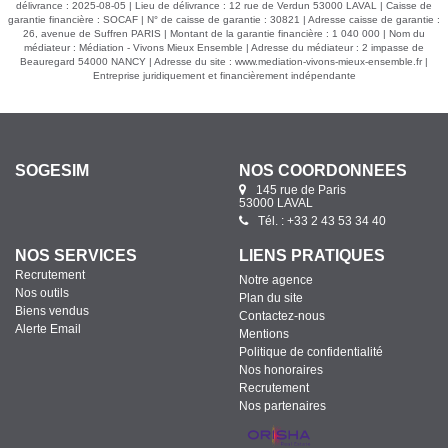
délivrance : 2025-08-05 | Lieu de délivrance : 12 rue de Verdun 53000 LAVAL | Caisse de
garantie financière : SOCAF | N° de caisse de garantie : 30821 | Adresse caisse de garantie :
26, avenue de Suffren PARIS | Montant de la garantie financière : 1 040 000 | Nom du
médiateur : Médiation - Vivons Mieux Ensemble | Adresse du médiateur : 2 impasse de
Beauregard 54000 NANCY | Adresse du site :
www.mediation-vivons-mieux-ensemble.fr
|
Entreprise juridiquement et financièrement indépendante
SOGESIM
NOS COORDONNÉES
145 rue de Paris
53000 LAVAL
Tél. : +33 2 43 53 34 40
NOS SERVICES
LIENS PRATIQUES
Recrutement
Notre agence
Nos outils
Plan du site
Biens vendus
Contactez-nous
Alerte Email
Mentions
Politique de confidentialité
Nos honoraires
Recrutement
Nos partenaires