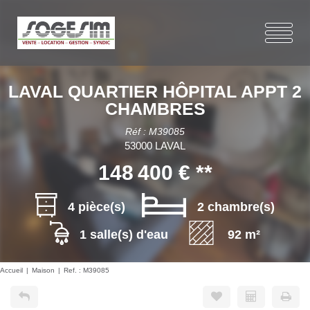
LAVAL QUARTIER HÔPITAL APPT 2
CHAMBRES
Réf : M39085
53000 LAVAL
148 400 €
**
4 pièce(s)
2 chambre(s)
1 salle(s) d'eau
92 m²
Accueil
Maison
Ref. : M39085