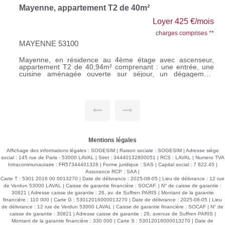
Mayenne, appartement T2 de 40m²
Loyer 425 €/mois
charges comprises **
MAYENNE 53100
Mayenne, en résidence au 4ème étage avec ascenseur,
appartement T2 de 40,94m² comprenant : une entrée, une
cuisine aménagée ouverte sur séjour, un dégagement
desservant une chambre avec placards, une salle de bains
et un WC. Un grenier. Une place de parking privative.
Chauffage individuel gaz de ville. Loyer 385 € - Provisions
sur charges : 40 € Honoraires à la charge du locataire : 385
€ TTC Si vous souhaitez visiter, rendez-vous sur notre site,
cliquer sur l'onglet "Dossier de candidature" afin de nous
transmettre votre dossier par mail.
Mentions légales
Affichage des informations légales : SOGESIM | Raison sociale : SOGESIM | Adresse siège
social : 145 rue de Paris - 53000 LAVAL | Siret : 34440132800051 | RCS : LAVAL | Numero TVA
Intracommunautaire : FR57344401328 | Forme juridique : SAS | Capital social : 7 622.45 |
Assurance RCP : SAA |
Carte T : 5301 2016 00 0013270 | Date de délivrance : 2025-08-05 | Lieu de délivrance : 12 rue
de Verdun 53000 LAVAL | Caisse de garantie financière : SOCAF. | N° de caisse de garantie :
30821 | Adresse caisse de garantie : 26, av. de Suffren PARIS | Montant de la garantie
financière : 110 000 | Carte G : 53012016000013270 | Date de délivrance : 2025-08-05 | Lieu
de délivrance : 12 rue de Verdun 53000 LAVAL | Caisse de garantie financière : SOCAF | N° de
caisse de garantie : 30821 | Adresse caisse de garantie : 26, avenue de Suffren PARIS |
Montant de la garantie financière : 330 000 | Carte S : 53012016000013270 | Date de