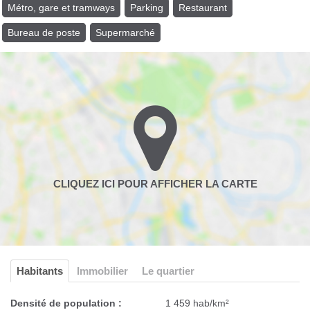
Métro, gare et tramways
Parking
Restaurant
Bureau de poste
Supermarché
Habitants
Immobilier
Le quartier
Densité de population :
1 459 hab/km²