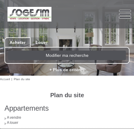
Acheter
Louer
Modifier ma recherche
+ Plus de critères
Accueil
Plan du site
Plan du site
Appartements
A vendre
A louer