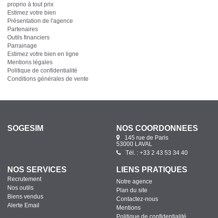
proprio à tout prix
Estimez votre bien
Présentation de l'agence
Partenaires
Outils financiers
Parrainage
Estimez votre bien en ligne
Mentions légales
Politique de confidentialité
Conditions générales de vente
SOGESIM
NOS COORDONNÉES
145 rue de Paris
53000 LAVAL
Tél. : +33 2 43 53 34 40
NOS SERVICES
LIENS PRATIQUES
Recrutement
Notre agence
Nos outils
Plan du site
Biens vendus
Contactez-nous
Alerte Email
Mentions
Politique de confidentialité