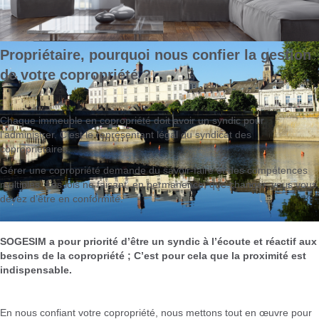
Propriétaire, pourquoi nous confier la gestion
de votre copropriété ?
Chaque immeuble en copropriété doit avoir un syndic pour
l'administrer. C’est le représentant légal du syndicat des
copropriétaires.
Gérer une copropriété demande du savoir-faire et des compétences
multiples. Les lois ne faisant, en permanence, que changer, vous vous
devez d’être en conformité.
SOGESIM a pour priorité d’être un syndic à l’écoute et réactif aux
besoins de la copropriété ; C’est pour cela que la proximité est
indispensable.
En nous confiant votre copropriété, nous mettons tout en œuvre pour