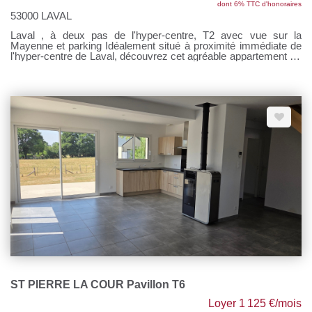
dont 6% TTC d'honoraires
53000 LAVAL
Laval , à deux pas de l'hyper-centre, T2 avec vue sur la
Mayenne et parking Idéalement situé à proximité immédiate de
l'hyper-centre de Laval, découvrez cet agréable appartement T2
d'environ 45 m², bénéficiant d'un emplacement privilégié face à
la Mayenne. Il se compose d'une entrée sur séjour lumineux,
d'une cuisine séparée, aménagée et équipée, d'une chambre ,
ainsi que d'une salle d'eau. Vous profiterez également d'une
place de parking privative, un véritable atout en centre-ville.
Pour tous renseignements, contactez Sandrine DAVENEL au
o7 67 94 90 67 Agent commercial (EI) RSAC n°103643730
ST PIERRE LA COUR Pavillon T6
Loyer 1 125 €/mois