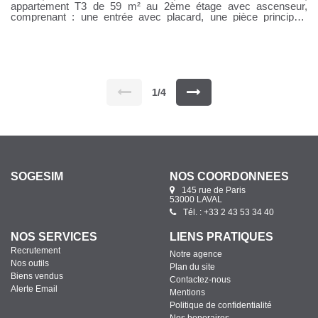
appartement T3 de 59 m² au 2ème étage avec ascenseur,
comprenant : une entrée avec placard, une pièce principale
avec coin cuisine aménagé et équipé donnant sur un balcon,
deux chambres, une salle d'eau avec WC. Logement soumis
aux conditions Loi PINEL. Une place de parking privative et un
local à vélo collectif. Chauffage gaz de ville individuel. Loyer :
605 € Provisions sur charges : 60 € Honoraires à la charges du
locataire : 605 € TTC Si vous souhaitez visiter, rendez-vous sur
notre site, cliquer sur l'onglet "Dossier de candidature" afin de
1/4
nous transmettre votre dossier par mail.
SOGESIM
NOS COORDONNÉES
145 rue de Paris
53000 LAVAL
Tél. : +33 2 43 53 34 40
NOS SERVICES
LIENS PRATIQUES
Recrutement
Notre agence
Nos outils
Plan du site
Biens vendus
Contactez-nous
Alerte Email
Mentions
Politique de confidentialité