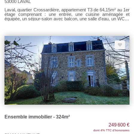
53000 LAVAL
Laval, quartier Crossardière, appartement T3 de 64,15m² au 1er
étage comprenant : une entrée, une cuisine aménagée et
équipée, un séjour-salon avec balcon, une salle d'eau, un WC et
deux chambres dont une avec placards. Une cave et une place
de parking. Chauffage collectif gaz de ville Loyer : 500 €
Prov/charges : 150 € Honoraires à la charge du locataire : 500 €
TTC Si vous souhaitez visiter, rendez-vous sur notre site,
cliquer sur l'onglet "Dossier de candidature" afin de nous
transmettre votre dossier par mail.
Ensemble immobilier - 324m²
249 600 €
dont 4% TTC d'honoraires