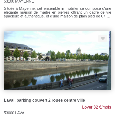
53100 MAYENNE
Située à Mayenne, cet ensemble immobilier se compose d'une
élégante maison de maître en pierres offrant un cadre de vie
spacieux et authentique, et d'une maison de plain pied de 67 m²
env. Idéal pour une grande famille ou un projet d'investissement
immobilier. - Maison principale : 257 m² Cuisine de 31.50 m² 7
chambres 1 salle d'eau + 1 salle de bains Double salon de 40
m² Pierre, parquets, hauteur sous plafond Garage Travaux à
prévoir ! - Maison annexe plain pied: 67 m² 2 chambres Pièce
de vie Terrain : 860 m² Plusieurs possibilités d'aménagement
Prix net vendeur 240 000 euros Honoraires de négociation :
9600 € Pour tous renseignements, contactez Sandrine
DAVENEL au o7 67 94 90 67 Agent commercial (EI) RSAC
n°103643730 Nous vous accompagnons dans tous vos projets
immobiliers : achat, estimation, vente, location, syndic de
copropriété et gestion locative. Notre réseau de 7 agences
intervient sur un large secteur qui s'étend sur tout le
département de la Mayenne (53), le nord du Maine et Loire (49)
et l'est de l'Ille et Vilaine (35).
Laval, parking couvert 2 roues centre ville
Loyer 32 €/mois
53000 LAVAL