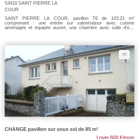
53410 SAINT PIERRE LA
COUR
SAINT PIERRE LA COUR, pavillon T6 de 103.21 m²
comprenant : une entrée sur salon/séjour avec cuisine
aménagée et équipée ouvert, une chambre avec salle d'eau
privative et rangement, un WC, une buanderie et un garage. Au
1er étage : un palier desservant 3 chambres dont une avec
placard, une salle de bains et un WC. Terrain, terrasse et abri de
jardin. Chauffage par poêle à granulés pour le RDC et chauffage
électrique à l'étage; Loyer : 1100 € Provisions sur charges : 25 €
(entretien poêle et chauffe eau thermodynamique) Honoraires à
la charge du locataire : 1100 € TTC Si vous souhaitez visiter,
rendez-vous sur notre site, cliquer sur l'onglet "Dossier de
candidature" afin de nous transmettre votre dossier par mail.
CHANGE pavillon sur sous sol de 85 m²
Loyer 800 €/mois