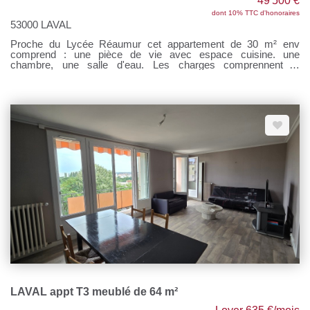
49 500 €
dont 10% TTC d'honoraires
53000 LAVAL
Proche du Lycée Réaumur cet appartement de 30 m² env
comprend : une pièce de vie avec espace cuisine. une
chambre, une salle d'eau. Les charges comprennent la
consommation d'eau chaude et froide et de chauffage. Des
travaux de rénovation sont à prévoir. Pour tous renseignements,
contactez Sandrine DAVENEL au o7 67 94 90 67 Agent
commercial (EI) RSAC n°103643730
LAVAL appt T3 meublé de 64 m²