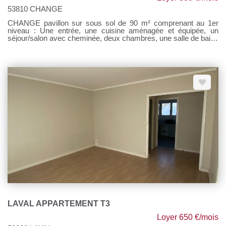
53810 CHANGE
CHANGE pavillon sur sous sol de 90 m² comprenant au 1er
niveau : Une entrée, une cuisine aménagée et équipée, un
séjour/salon avec cheminée, deux chambres, une salle de bains
et un WC. Au 2ème niveau : Une mezzanine, une chambre, un
cabinet de toilette avec WC et un grenier. Au sous-sol : une
pièce, une lingerie avec WC, un grand espace garage. Terrain.
Chauffage individuel gaz de ville. Loyer : 800 € Honoraires à la
charge du locataire : 800 € TTC Si vous souhaitez visiter,
rendez-vous sur notre site, cliquer sur l'onglet "Dossier de
candidature" afin de nous transmettre votre dossier par mail.
LAVAL APPARTEMENT T3
Loyer 650 €/mois