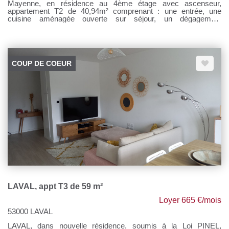
Mayenne, en résidence au 4ème étage avec ascenseur,
appartement T2 de 40,94m² comprenant : une entrée, une
cuisine aménagée ouverte sur séjour, un dégagement
desservant une chambre avec placards, une salle de bains et
un WC. Un grenier. Une place de parking privative. Chauffage
individuel gaz de ville. Loyer 385 € - Provisions sur charges : 40
€ Honoraires à la charge du locataire : 385 € TTC Si vous
souhaitez visiter, rendez-vous sur notre site, cliquer sur l'onglet
COUP DE COEUR
"Dossier de candidature" afin de nous transmettre votre dossier
par mail.
LAVAL, appt T3 de 59 m²
Loyer 665 €/mois
53000 LAVAL
LAVAL, dans nouvelle résidence, soumis à la Loi PINEL,