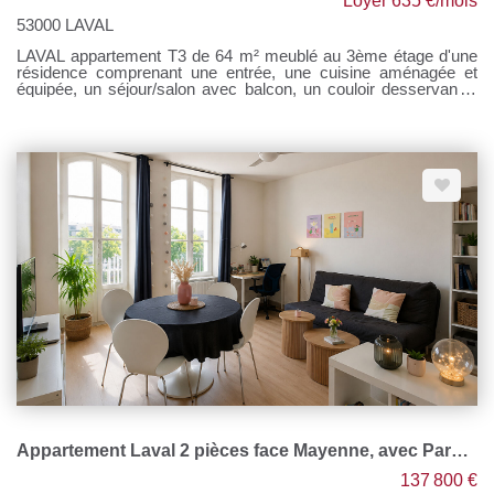
Loyer 635 €/mois
53000 LAVAL
LAVAL appartement T3 de 64 m² meublé au 3ème étage d'une
résidence comprenant une entrée, une cuisine aménagée et
équipée, un séjour/salon avec balcon, un couloir desservant 2
chambres, une salle d'eau et un WC. Parking devant la
résidence. Chauffage collectif gaz de ville. Loyer : 520 €
Provisions sur charges : 115 € Honoraires à la charges du
locataire 520 € TTC Si vous souhaitez visiter, rendez-vous sur
notre site, cliquer sur l'onglet "Dossier de candidature" afin de
nous transmettre votre dossier par mail.
Appartement Laval 2 pièces face Mayenne, avec Parking privatif
137 800 €